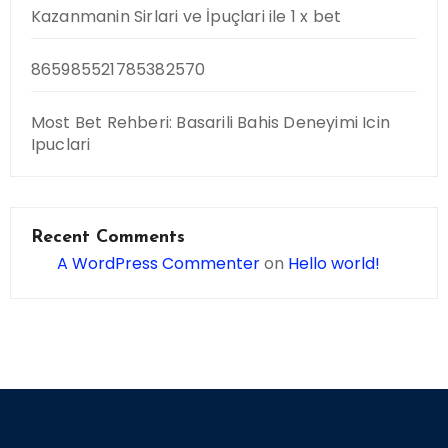
Kazanmanin Sirlari ve İpuçlari ile 1 x bet
865985521785382570
Most Bet Rehberi: Basarili Bahis Deneyimi Icin
Ipuclari
Recent Comments
A WordPress Commenter
on
Hello world!