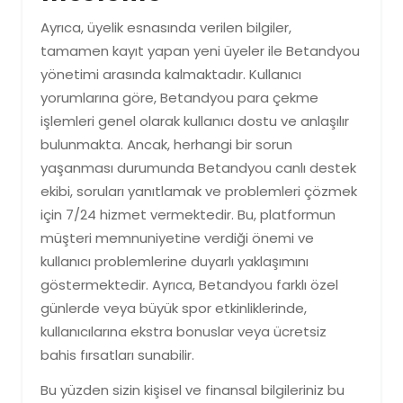
Ayrıca, üyelik esnasında verilen bilgiler,
tamamen kayıt yapan yeni üyeler ile Betandyou
yönetimi arasında kalmaktadır. Kullanıcı
yorumlarına göre, Betandyou para çekme
işlemleri genel olarak kullanıcı dostu ve anlaşılır
bulunmakta. Ancak, herhangi bir sorun
yaşanması durumunda Betandyou canlı destek
ekibi, soruları yanıtlamak ve problemleri çözmek
için 7/24 hizmet vermektedir. Bu, platformun
müşteri memnuniyetine verdiği önemi ve
kullanıcı problemlerine duyarlı yaklaşımını
göstermektedir. Ayrıca, Betandyou farklı özel
günlerde veya büyük spor etkinliklerinde,
kullanıcılarına ekstra bonuslar veya ücretsiz
bahis fırsatları sunabilir.
Bu yüzden sizin kişisel ve finansal bilgileriniz bu