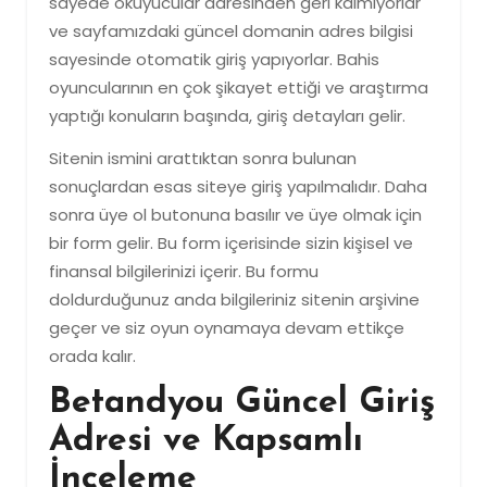
sayede okuyucular adresinden geri kalmıyorlar
ve sayfamızdaki güncel domanin adres bilgisi
sayesinde otomatik giriş yapıyorlar. Bahis
oyuncularının en çok şikayet ettiği ve araştırma
yaptığı konuların başında, giriş detayları gelir.
Sitenin ismini arattıktan sonra bulunan
sonuçlardan esas siteye giriş yapılmalıdır. Daha
sonra üye ol butonuna basılır ve üye olmak için
bir form gelir. Bu form içerisinde sizin kişisel ve
finansal bilgilerinizi içerir. Bu formu
doldurduğunuz anda bilgileriniz sitenin arşivine
geçer ve siz oyun oynamaya devam ettikçe
orada kalır.
Betandyou Güncel Giriş
Adresi ve Kapsamlı
İnceleme