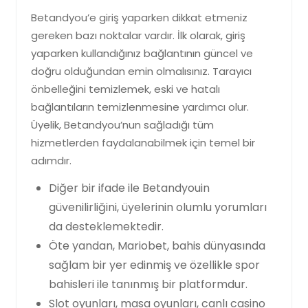
Betandyou’e giriş yaparken dikkat etmeniz
gereken bazı noktalar vardır. İlk olarak, giriş
yaparken kullandığınız bağlantının güncel ve
doğru olduğundan emin olmalısınız. Tarayıcı
önbelleğini temizlemek, eski ve hatalı
bağlantıların temizlenmesine yardımcı olur.
Üyelik, Betandyou’nun sağladığı tüm
hizmetlerden faydalanabilmek için temel bir
adımdır.
Diğer bir ifade ile Betandyouin
güvenilirliğini, üyelerinin olumlu yorumları
da desteklemektedir.
Öte yandan, Mariobet, bahis dünyasında
sağlam bir yer edinmiş ve özellikle spor
bahisleri ile tanınmış bir platformdur.
Slot oyunları, masa oyunları, canlı casino