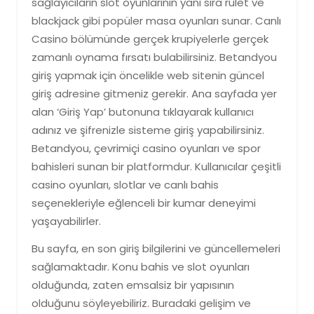
sağlayıcıların slot oyunlarının yanı sıra rulet ve
blackjack gibi popüler masa oyunları sunar. Canlı
Casino bölümünde gerçek krupiyelerle gerçek
zamanlı oynama fırsatı bulabilirsiniz. Betandyou
giriş yapmak için öncelikle web sitenin güncel
giriş adresine gitmeniz gerekir. Ana sayfada yer
alan ‘Giriş Yap’ butonuna tıklayarak kullanıcı
adınız ve şifrenizle sisteme giriş yapabilirsiniz.
Betandyou, çevrimiçi casino oyunları ve spor
bahisleri sunan bir platformdur. Kullanıcılar çeşitli
casino oyunları, slotlar ve canlı bahis
seçenekleriyle eğlenceli bir kumar deneyimi
yaşayabilirler.
Bu sayfa, en son giriş bilgilerini ve güncellemeleri
sağlamaktadır. Konu bahis ve slot oyunları
olduğunda, zaten emsalsiz bir yapısının
olduğunu söyleyebiliriz. Buradaki gelişim ve