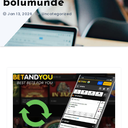
bölümünde
Jan 13, 2026
Uncategorized