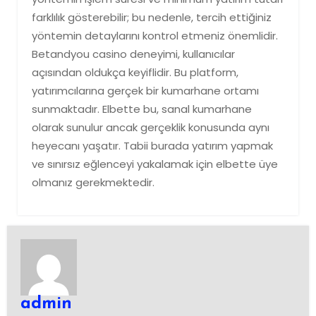
farklılık gösterebilir; bu nedenle, tercih ettiğiniz
yöntemin detaylarını kontrol etmeniz önemlidir.
Betandyou casino deneyimi, kullanıcılar
açısından oldukça keyiflidir. Bu platform,
yatırımcılarına gerçek bir kumarhane ortamı
sunmaktadır. Elbette bu, sanal kumarhane
olarak sunulur ancak gerçeklik konusunda aynı
heyecanı yaşatır. Tabii burada yatırım yapmak
ve sınırsız eğlenceyi yakalamak için elbette üye
olmanız gerekmektedir.
admin