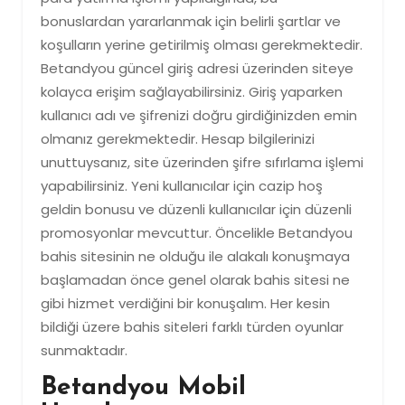
bonuslardan yararlanmak için belirli şartlar ve
koşulların yerine getirilmiş olması gerekmektedir.
Betandyou güncel giriş adresi üzerinden siteye
kolayca erişim sağlayabilirsiniz. Giriş yaparken
kullanıcı adı ve şifrenizi doğru girdiğinizden emin
olmanız gerekmektedir. Hesap bilgilerinizi
unuttuysanız, site üzerinden şifre sıfırlama işlemi
yapabilirsiniz. Yeni kullanıcılar için cazip hoş
geldin bonusu ve düzenli kullanıcılar için düzenli
promosyonlar mevcuttur. Öncelikle Betandyou
bahis sitesinin ne olduğu ile alakalı konuşmaya
başlamadan önce genel olarak bahis sitesi ne
gibi hizmet verdiğini bir konuşalım. Her kesin
bildiği üzere bahis siteleri farklı türden oyunlar
sunmaktadır.
Betandyou Mobil