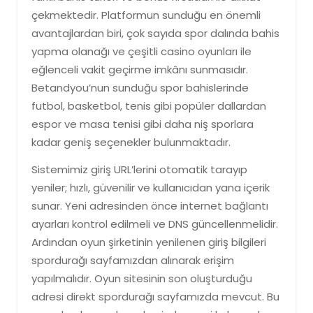
çekmektedir. Platformun sunduğu en önemli
avantajlardan biri, çok sayıda spor dalında bahis
yapma olanağı ve çeşitli casino oyunları ile
eğlenceli vakit geçirme imkânı sunmasıdır.
Betandyou’nun sunduğu spor bahislerinde
futbol, basketbol, tenis gibi popüler dallardan
espor ve masa tenisi gibi daha niş sporlara
kadar geniş seçenekler bulunmaktadır.
Sistemimiz giriş URL’lerini otomatik tarayıp
yeniler; hızlı, güvenilir ve kullanıcıdan yana içerik
sunar. Yeni adresinden önce internet bağlantı
ayarları kontrol edilmeli ve DNS güncellenmelidir.
Ardından oyun şirketinin yenilenen giriş bilgileri
spordurağı sayfamızdan alınarak erişim
yapılmalıdır. Oyun sitesinin son oluşturduğu
adresi direkt spordurağı sayfamızda mevcut. Bu