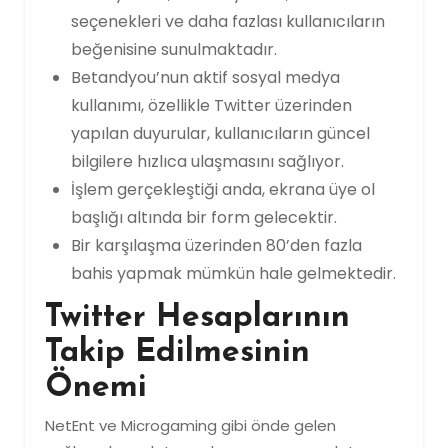
seçenekleri ve daha fazlası kullanıcıların
beğenisine sunulmaktadır.
Betandyou’nun aktif sosyal medya
kullanımı, özellikle Twitter üzerinden
yapılan duyurular, kullanıcıların güncel
bilgilere hızlıca ulaşmasını sağlıyor.
İşlem gerçekleştiği anda, ekrana üye ol
başlığı altında bir form gelecektir.
Bir karşılaşma üzerinden 80’den fazla
bahis yapmak mümkün hale gelmektedir.
Twitter Hesaplarının
Takip Edilmesinin
Önemi
NetEnt ve Microgaming gibi önde gelen