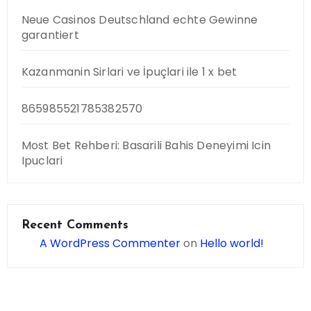
Neue Casinos Deutschland echte Gewinne
garantiert
Kazanmanin Sirlari ve İpuçlari ile 1 x bet
865985521785382570
Most Bet Rehberi: Basarili Bahis Deneyimi Icin
Ipuclari
Recent Comments
A WordPress Commenter
on
Hello world!