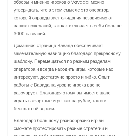
обзоры и мнение игроков о Vavada, можно
утверждать, что в этом смысле это оператор,
который оправдывает ожидания независимо от
ваших пожеланий, так как включает в себя больше
3000 названий.
Домашняя страница Вавада обеспечивает
замечательную навигацию благодаря прекрасному
шаблону. Перемещаться по разным разделам
оператора и всегда находить игры, которые нас
интересуют, достаточно просто и гибко. Опыт
работы с Вавада на уровне игрока вас не
разочарует. Благодаря этому вы имеете шанс
играть в азартные игры как на рубли, так и в
бесплатной версии.
Благодаря большому разнообразию игр вы
сможете протестировать разные стратегии и