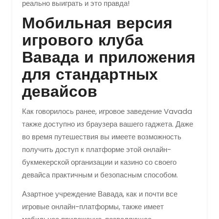
реально выиграть и это правда!
Мобильная версия
игрового клуба
Вавада и приложения
для стандартных
девайсов
Как говорилось ранее, игровое заведение Vavada
также доступно из браузера вашего гаджета. Даже
во время путешествия вы имеете возможность
получить доступ к платформе этой онлайн-
букмекерской организации и казино со своего
девайса практичным и безопасным способом.
Азартное учреждение Вавада, как и почти все
игровые онлайн-платформы, также имеет