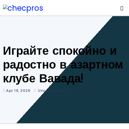
Skip
to
content
Играйте спокойно и
радостно в азартном
клубе Вавада!
Apr 19, 2026
Uncategorized