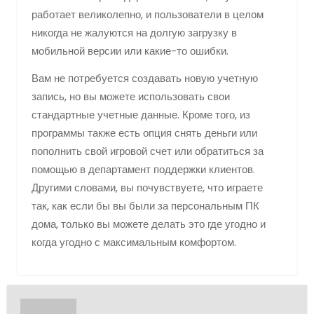
работает великолепно, и пользователи в целом
никогда не жалуются на долгую загрузку в
мобильной версии или какие-то ошибки.
Вам не потребуется создавать новую учетную
запись, но вы можете использовать свои
стандартные учетные данные. Кроме того, из
программы также есть опция снять деньги или
пополнить свой игровой счет или обратиться за
помощью в департамент поддержки клиентов.
Другими словами, вы почувствуете, что играете
так, как если бы вы были за персональным ПК
дома, только вы можете делать это где угодно и
когда угодно с максимальным комфортом.