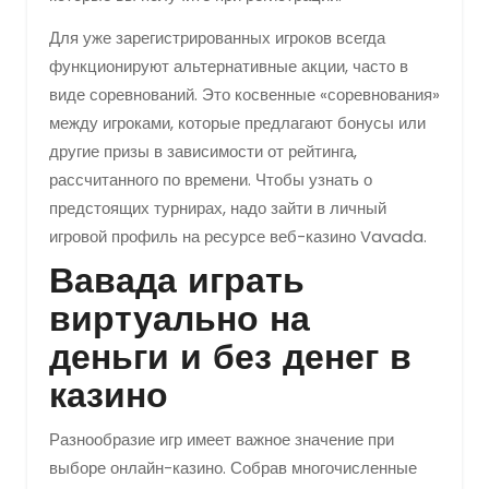
Для уже зарегистрированных игроков всегда
функционируют альтернативные акции, часто в
виде соревнований. Это косвенные «соревнования»
между игроками, которые предлагают бонусы или
другие призы в зависимости от рейтинга,
рассчитанного по времени. Чтобы узнать о
предстоящих турнирах, надо зайти в личный
игровой профиль на ресурсе веб-казино Vavada.
Вавада играть
виртуально на
деньги и без денег в
казино
Разнообразие игр имеет важное значение при
выборе онлайн-казино. Собрав многочисленные