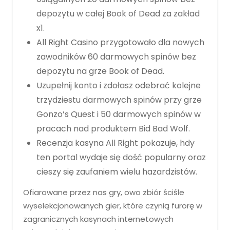
depozytu w całej Book of Dead za zakład
x1.
All Right Casino przygotowało dla nowych
zawodników 60 darmowych spinów bez
depozytu na grze Book of Dead.
Uzupełnij konto i zdołasz odebrać kolejne
trzydziestu darmowych spinów przy grze
Gonzo’s Quest i 50 darmowych spinów w
pracach nad produktem Bid Bad Wolf.
Recenzja kasyna All Right pokazuje, hdy
ten portal wydaje się dość popularny oraz
cieszy się zaufaniem wielu hazardzistów.
Ofiarowane przez nas gry, owo zbiór ściśle
wyselekcjonowanych gier, które czynią furorę w
zagranicznych kasynach internetowych