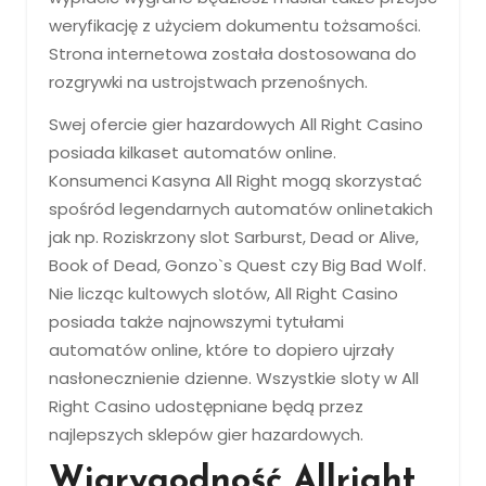
weryfikację z użyciem dokumentu tożsamości.
Strona internetowa została dostosowana do
rozgrywki na ustrojstwach przenośnych.
Swej ofercie gier hazardowych All Right Casino
posiada kilkaset automatów online.
Konsumenci Kasyna All Right mogą skorzystać
spośród legendarnych automatów onlinetakich
jak np. Roziskrzony slot Sarburst, Dead or Alive,
Book of Dead, Gonzo`s Quest czy Big Bad Wolf.
Nie licząc kultowych slotów, All Right Casino
posiada także najnowszymi tytułami
automatów online, które to dopiero ujrzały
nasłonecznienie dzienne. Wszystkie sloty w All
Right Casino udostępniane będą przez
najlepszych sklepów gier hazardowych.
Wiarygodność Allright