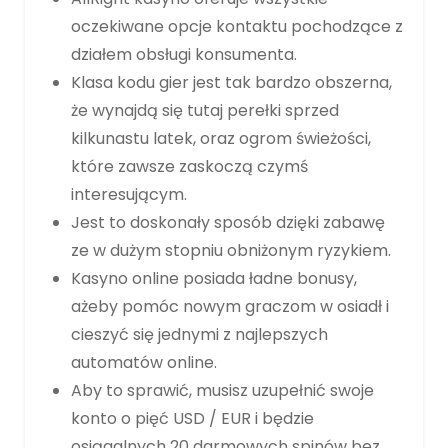
oczekiwane opcje kontaktu pochodzące z
działem obsługi konsumenta.
Klasa kodu gier jest tak bardzo obszerna,
że wynajdą się tutaj perełki sprzed
kilkunastu latek, oraz ogrom świeżości,
które zawsze zaskoczą czymś
interesującym.
Jest to doskonały sposób dzięki zabawę
ze w dużym stopniu obniżonym ryzykiem.
Kasyno online posiada ładne bonusy,
ażeby pomóc nowym graczom w osiadł i
cieszyć się jednymi z najlepszych
automatów online.
Aby to sprawić, musisz uzupełnić swoje
konto o pięć USD / EUR i będzie
osiągalnych 20 darmowych spinów bez