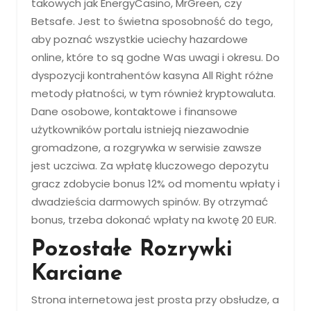
takowych jak EnergyCasino, MrGreen, czy
Betsafe. Jest to świetna sposobność do tego,
aby poznać wszystkie uciechy hazardowe
online, które to są godne Was uwagi i okresu. Do
dyspozycji kontrahentów kasyna All Right różne
metody płatności, w tym również kryptowaluta.
Dane osobowe, kontaktowe i finansowe
użytkowników portalu istnieją niezawodnie
gromadzone, a rozgrywka w serwisie zawsze
jest uczciwa. Za wpłatę kluczowego depozytu
gracz zdobycie bonus 12% od momentu wpłaty i
dwadzieścia darmowych spinów. By otrzymać
bonus, trzeba dokonać wpłaty na kwotę 20 EUR.
Pozostałe Rozrywki
Karciane
Strona internetowa jest prosta przy obsłudze, a