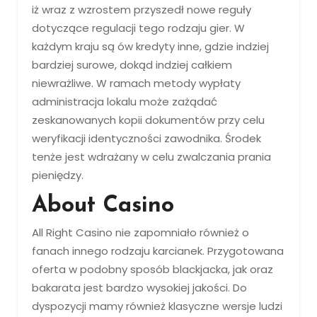
iż wraz z wzrostem przyszedł nowe reguły
dotyczące regulacji tego rodzaju gier. W
każdym kraju są ów kredyty inne, gdzie indziej
bardziej surowe, dokąd indziej całkiem
niewrażliwe. W ramach metody wypłaty
administracja lokalu może zażądać
zeskanowanych kopii dokumentów przy celu
weryfikacji identyczności zawodnika. Środek
tenże jest wdrażany w celu zwalczania prania
pieniędzy.
About Casino
All Right Casino nie zapomniało również o
fanach innego rodzaju karcianek. Przygotowana
oferta w podobny sposób blackjacka, jak oraz
bakarata jest bardzo wysokiej jakości. Do
dyspozycji mamy również klasyczne wersje ludzi