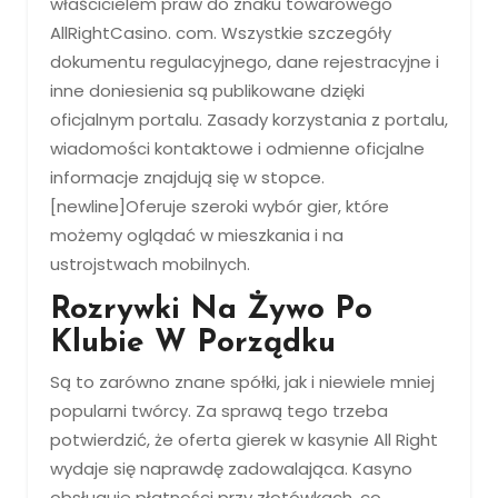
właścicielem praw do znaku towarowego
AllRightCasino. com. Wszystkie szczegóły
dokumentu regulacyjnego, dane rejestracyjne i
inne doniesienia są publikowane dzięki
oficjalnym portalu. Zasady korzystania z portalu,
wiadomości kontaktowe i odmienne oficjalne
informacje znajdują się w stopce.
[newline]Oferuje szeroki wybór gier, które
możemy oglądać w mieszkania i na
ustrojstwach mobilnych.
Rozrywki Na Żywo Po
Klubie W Porządku
Są to zarówno znane spółki, jak i niewiele mniej
popularni twórcy. Za sprawą tego trzeba
potwierdzić, że oferta gierek w kasynie All Right
wydaje się naprawdę zadowalająca. Kasyno
obsługuje płatności przy złotówkach, co