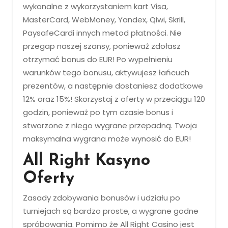
wykonalne z wykorzystaniem kart Visa,
MasterCard, WebMoney, Yandex, Qiwi, Skrill,
PaysafeCardi innych metod płatności. Nie
przegap naszej szansy, ponieważ zdołasz
otrzymać bonus do EUR! Po wypełnieniu
warunków tego bonusu, aktywujesz łańcuch
prezentów, a następnie dostaniesz dodatkowe
12% oraz 15%! Skorzystaj z oferty w przeciągu 120
godzin, ponieważ po tym czasie bonus i
stworzone z niego wygrane przepadną. Twoja
maksymalna wygrana może wynosić do EUR!
All Right Kasyno
Oferty
Zasady zdobywania bonusów i udziału po
turniejach są bardzo proste, a wygrane godne
spróbowania. Pomimo że All Right Casino jest