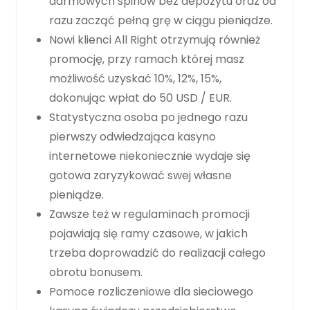
darmowych spinów bez depozytu oraz od
razu zacząć pełną grę w ciągu pieniądze.
Nowi klienci All Right otrzymują również
promocję, przy ramach której masz
możliwość uzyskać 10%, 12%, 15%,
dokonując wpłat do 50 USD / EUR.
Statystyczna osoba po jednego razu
pierwszy odwiedzająca kasyno
internetowe niekoniecznie wydaje się
gotowa zaryzykować swej własne
pieniądze.
Zawsze też w regulaminach promocji
pojawiają się ramy czasowe, w jakich
trzeba doprowadzić do realizacji całego
obrotu bonusem.
Pomoce rozliczeniowe dla sieciowego