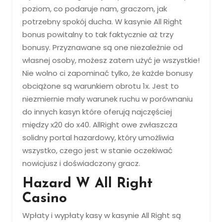
poziom, co podaruje nam, graczom, jak
potrzebny spokój ducha. W kasynie All Right
bonus powitalny to tak faktycznie aż trzy
bonusy. Przyznawane są one niezależnie od
własnej osoby, możesz zatem użyć je wszystkie!
Nie wolno ci zapominać tylko, że każde bonusy
obciążone są warunkiem obrotu 1x. Jest to
niezmiernie mały warunek ruchu w porównaniu
do innych kasyn które oferują najczęściej
między x20 do x40. AllRight owe zwłaszcza
solidny portal hazardowy, który umożliwia
wszystko, czego jest w stanie oczekiwać
nowicjusz i doświadczony gracz.
Hazard W All Right
Casino
Wpłaty i wypłaty kasy w kasynie All Right są