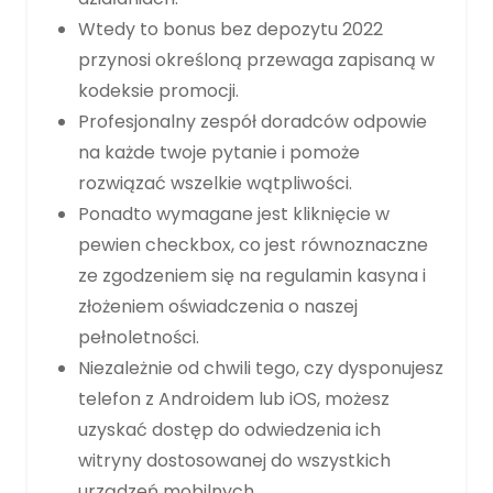
Wtedy to bonus bez depozytu 2022
przynosi określoną przewaga zapisaną w
kodeksie promocji.
Profesjonalny zespół doradców odpowie
na każde twoje pytanie i pomoże
rozwiązać wszelkie wątpliwości.
Ponadto wymagane jest kliknięcie w
pewien checkbox, co jest równoznaczne
ze zgodzeniem się na regulamin kasyna i
złożeniem oświadczenia o naszej
pełnoletności.
Niezależnie od chwili tego, czy dysponujesz
telefon z Androidem lub iOS, możesz
uzyskać dostęp do odwiedzenia ich
witryny dostosowanej do wszystkich
urządzeń mobilnych.