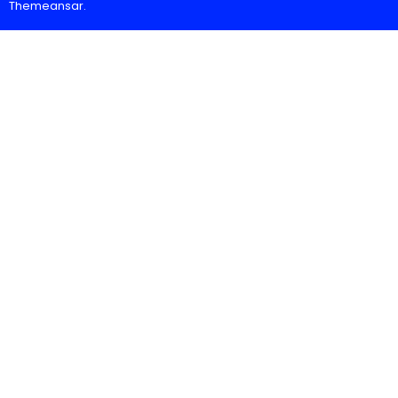
Themeansar
.