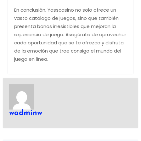
En conclusión, Yasscasino no solo ofrece un
vasto catálogo de juegos, sino que también
presenta bonos irresistibles que mejoran la
experiencia de juego. Asegúrate de aprovechar
cada oportunidad que se te ofrezca y disfruta
de la emoción que trae consigo el mundo del
juego en línea.
wadminw