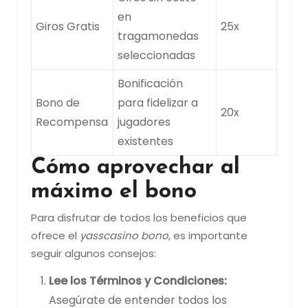
en
Giros Gratis
25x
tragamonedas
seleccionadas
Bonificación
Bono de
para fidelizar a
20x
Recompensa
jugadores
existentes
Cómo aprovechar al
máximo el bono
Para disfrutar de todos los beneficios que
ofrece el
yasscasino bono
, es importante
seguir algunos consejos:
Lee los Términos y Condiciones:
Asegúrate de entender todos los