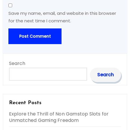
Save my name, email, and website in this browser
for the next time I comment.
Search
Search
Recent Posts
Explore the Thrill of Non Gamstop Slots for
Unmatched Gaming Freedom