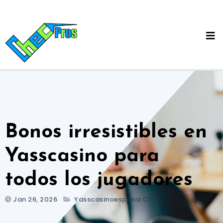
Skip
to
content
Bonos irresistibles en
Yasscasino para
todos los jugadores
Jan 26, 2026
Yasscasinoespana.com