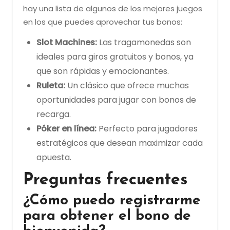
hay una lista de algunos de los mejores juegos
en los que puedes aprovechar tus bonos:
Slot Machines:
Las tragamonedas son
ideales para giros gratuitos y bonos, ya
que son rápidas y emocionantes.
Ruleta:
Un clásico que ofrece muchas
oportunidades para jugar con bonos de
recarga.
Póker en línea:
Perfecto para jugadores
estratégicos que desean maximizar cada
apuesta.
Preguntas frecuentes
¿Cómo puedo registrarme
para obtener el bono de