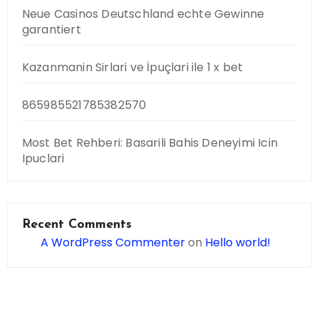
Neue Casinos Deutschland echte Gewinne
garantiert
Kazanmanin Sirlari ve İpuçlari ile 1 x bet
865985521785382570
Most Bet Rehberi: Basarili Bahis Deneyimi Icin
Ipuclari
Recent Comments
A WordPress Commenter
on
Hello world!