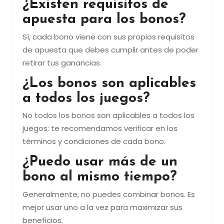
¿Existen requisitos de
apuesta para los bonos?
Sí, cada bono viene con sus propios requisitos
de apuesta que debes cumplir antes de poder
retirar tus ganancias.
¿Los bonos son aplicables
a todos los juegos?
No todos los bonos son aplicables a todos los
juegos; te recomendamos verificar en los
términos y condiciones de cada bono.
¿Puedo usar más de un
bono al mismo tiempo?
Generalmente, no puedes combinar bonos. Es
mejor usar uno a la vez para maximizar sus
beneficios.