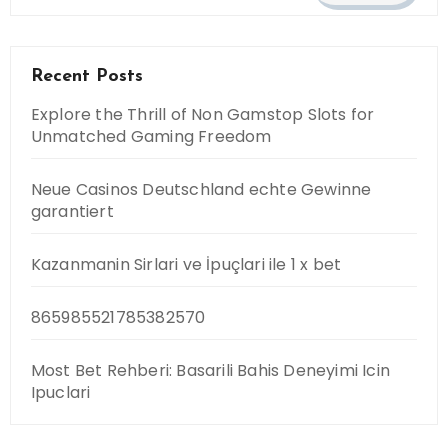
Recent Posts
Explore the Thrill of Non Gamstop Slots for
Unmatched Gaming Freedom
Neue Casinos Deutschland echte Gewinne
garantiert
Kazanmanin Sirlari ve İpuçlari ile 1 x bet
865985521785382570
Most Bet Rehberi: Basarili Bahis Deneyimi Icin
Ipuclari