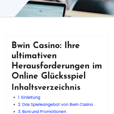
Bwin Casino: Ihre
ultimativen
Herausforderungen im
Online Glücksspiel
Inhaltsverzeichnis
1. Einleitung
2. Das Spieleangebot von Bwin Casino
3. Boni und Promotionen