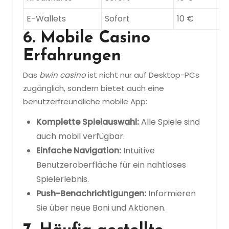
E-Wallets
Sofort
10 €
6. Mobile Casino
Erfahrungen
Das
bwin casino
ist nicht nur auf Desktop-PCs
zugänglich, sondern bietet auch eine
benutzerfreundliche mobile App:
Komplette Spielauswahl:
Alle Spiele sind
auch mobil verfügbar.
Einfache Navigation:
Intuitive
Benutzeroberfläche für ein nahtloses
Spielerlebnis.
Push-Benachrichtigungen:
Informieren
Sie über neue Boni und Aktionen.