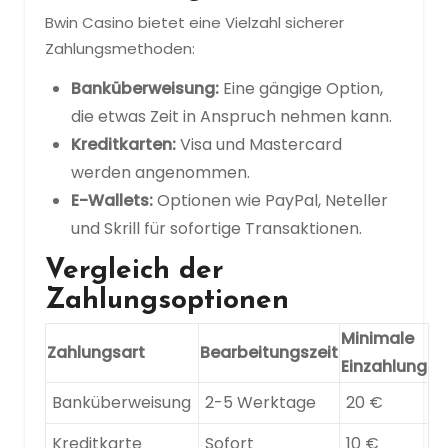
Bwin Casino bietet eine Vielzahl sicherer
Zahlungsmethoden:
Banküberweisung:
Eine gängige Option,
die etwas Zeit in Anspruch nehmen kann.
Kreditkarten:
Visa und Mastercard
werden angenommen.
E-Wallets:
Optionen wie PayPal, Neteller
und Skrill für sofortige Transaktionen.
Vergleich der
Zahlungsoptionen
Minimale
Zahlungsart
Bearbeitungszeit
Einzahlung
Banküberweisung
2-5 Werktage
20 €
Kreditkarte
Sofort
10 €