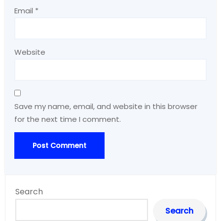
Email
*
Website
Save my name, email, and website in this browser
for the next time I comment.
Search
Search