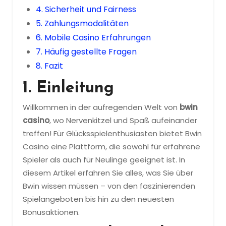
4. Sicherheit und Fairness
5. Zahlungsmodalitäten
6. Mobile Casino Erfahrungen
7. Häufig gestellte Fragen
8. Fazit
1. Einleitung
Willkommen in der aufregenden Welt von
bwin
casino
, wo Nervenkitzel und Spaß aufeinander
treffen! Für Glücksspielenthusiasten bietet Bwin
Casino eine Plattform, die sowohl für erfahrene
Spieler als auch für Neulinge geeignet ist. In
diesem Artikel erfahren Sie alles, was Sie über
Bwin wissen müssen – von den faszinierenden
Spielangeboten bis hin zu den neuesten
Bonusaktionen.