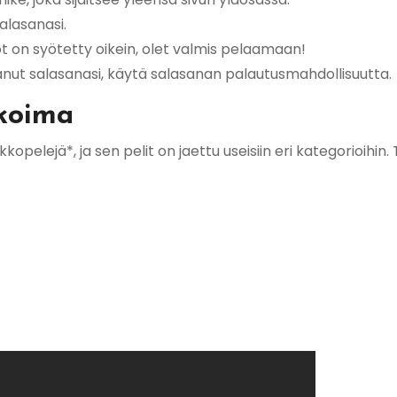
alasanasi.
t on syötetty oikein, olet valmis pelaamaan!
nut salasanasi, käytä salasanan palautusmahdollisuutta.
ikoima
opelejä*, ja sen pelit on jaettu useisiin eri kategorioihin.