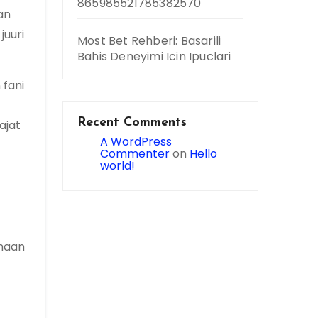
865985521785382570
an
juuri
Most Bet Rehberi: Basarili
Bahis Deneyimi Icin Ipuclari
 fani
Recent Comments
ajat
A WordPress
Commenter
on
Hello
world!
omaan