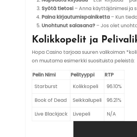
Syötä tietosi
– Anna käyttäjänimesi ja s
Paina kirjautumispainiketta
– Kun tiedo
Unohtunut salasana?
– Jos olet unohta
Kolikkopelit ja Pelival
Hopa Casino tarjoaa suuren valikoiman *kolikk
on muutama esimerkki suosituista peleistä:
Pelin Nimi
Pelityyppi
RTP
Starburst
Kolikkopeli
96.10%
Book of Dead
Seikkailupeli
96.21%
Live Blackjack
Livepeli
N/A