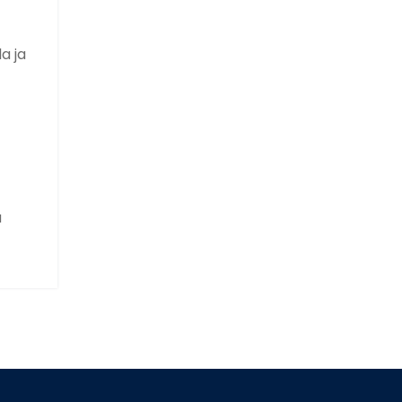
a ja
a