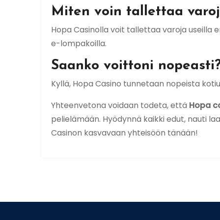
Miten voin tallettaa varoja
Hopa Casinolla voit tallettaa varoja useilla e
e-lompakoilla.
Saanko voittoni nopeasti
Kyllä, Hopa Casino tunnetaan nopeista kotiu
Yhteenvetona voidaan todeta, että
Hopa ca
pelielämään. Hyödynnä kaikki edut, nauti laad
Casinon kasvavaan yhteisöön tänään!