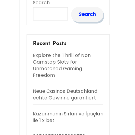
Search
Search
Recent Posts
Explore the Thrill of Non
Gamstop Slots for
Unmatched Gaming
Freedom
Neue Casinos Deutschland
echte Gewinne garantiert
Kazanmanin Sirlari ve İpuçlari
ile 1 x bet