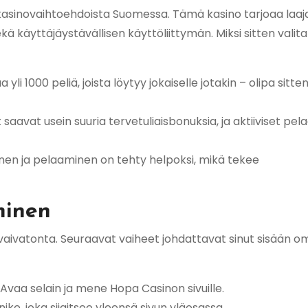
kasinovaihtoehdoista Suomessa. Tämä kasino tarjoaa laaj
ä käyttäjäystävällisen käyttöliittymän. Miksi sitten valita 
li 1000 peliä, joista löytyy jokaiselle jotakin – olipa sitten
saavat usein suuria tervetuliaisbonuksia, ja aktiiviset pela
nen ja pelaaminen on tehty helpoksi, mikä tekee
minen
aivatonta. Seuraavat vaiheet johdattavat sinut sisään 
Avaa selain ja mene Hopa Casinon sivuille.
nike, joka sijaitsee yleensä sivun yläosassa.