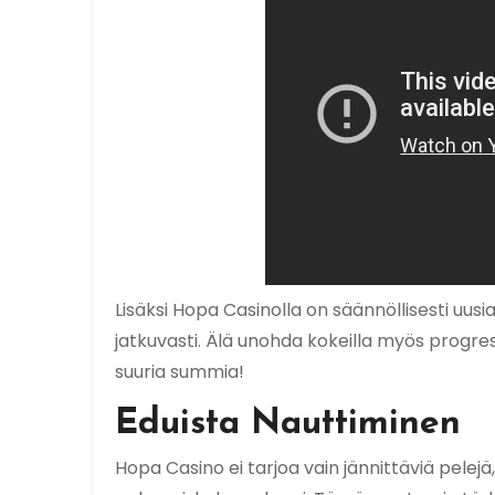
Lisäksi Hopa Casinolla on säännöllisesti uusi
jatkuvasti. Älä unohda kokeilla myös progres
suuria summia!
Eduista Nauttiminen
Hopa Casino ei tarjoa vain jännittäviä pele