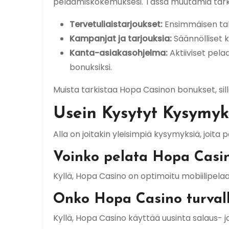
pelaamiskokemuksesi. Tässä muutamia tärke
Tervetuliaistarjoukset:
Ensimmäisen tal
Kampanjat ja tarjouksia:
Säännölliset k
Kanta-asiakasohjelma:
Aktiiviset pela
bonuksiksi.
Muista tarkistaa Hopa Casinon bonukset, sillä 
Usein Kysytyt Kysymyk
Alla on joitakin yleisimpiä kysymyksiä, joita
Voinko pelata Hopa Casino
Kyllä, Hopa Casino on optimoitu mobiilipelaam
Onko Hopa Casino turval
Kyllä, Hopa Casino käyttää uusinta salaus- ja