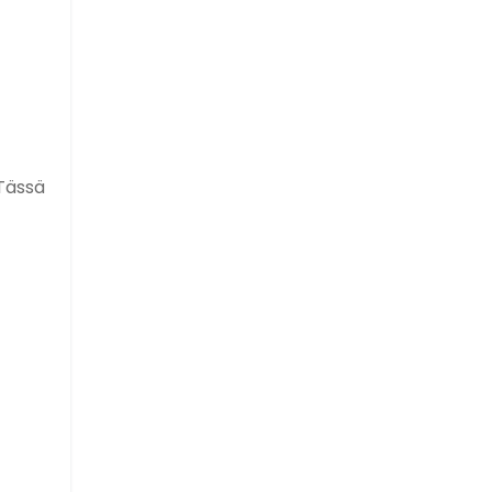
 Tässä