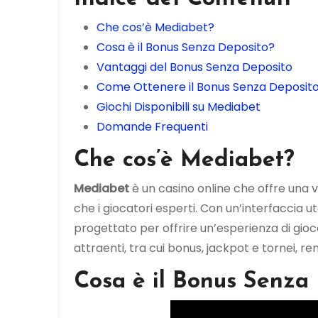
Che cos’è Mediabet?
Cosa è il Bonus Senza Deposito?
Vantaggi del Bonus Senza Deposito
Come Ottenere il Bonus Senza Deposit
Giochi Disponibili su Mediabet
Domande Frequenti
Che cos’è Mediabet?
Mediabet
è un casino online che offre una v
che i giocatori esperti. Con un’interfaccia ute
progettato per offrire un’esperienza di gioc
attraenti, tra cui bonus, jackpot e tornei, re
Cosa è il Bonus Senza