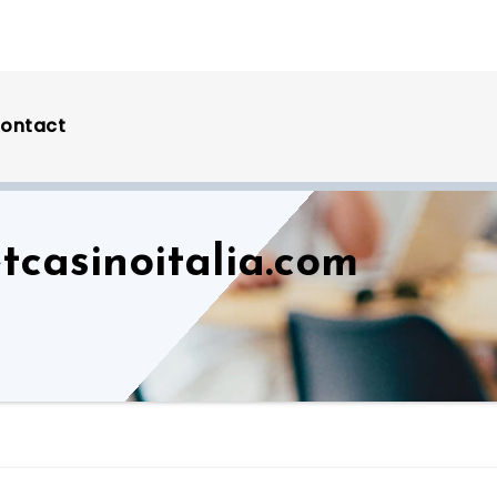
ontact
casinoitalia.com