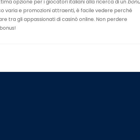
ma opzione per i giocatori italiani alla ricerca di un
bonu
co varia e promozioni attraenti, è facile vedere perché
 tra gli appassionati di casinò online. Non perdere
 bonus!