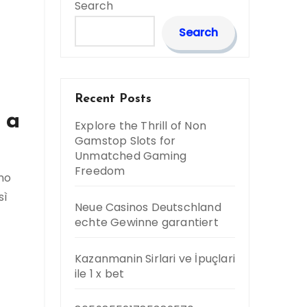
Search
Search
Recent Posts
 a
Explore the Thrill of Non
Gamstop Slots for
Unmatched Gaming
Freedom
ino
sì
Neue Casinos Deutschland
echte Gewinne garantiert
Kazanmanin Sirlari ve İpuçlari
ile 1 x bet