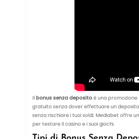
Il
bonus senza deposito
è una promozione ch
gratuito senza dover effettuare un deposito i
senza rischiare i tuoi soldi. Mediabet offre
per testare il casino e i suoi giochi.
Tipi di Bonus Senza Depo