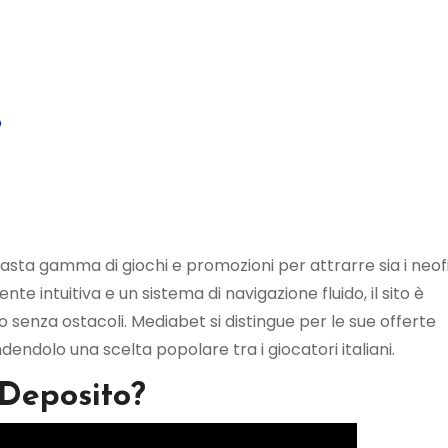
o
asta gamma di giochi e promozioni per attrarre sia i neofi
nte intuitiva e un sistema di navigazione fluido, il sito è
o senza ostacoli. Mediabet si distingue per le sue offerte
ndendolo una scelta popolare tra i giocatori italiani.
 Deposito?