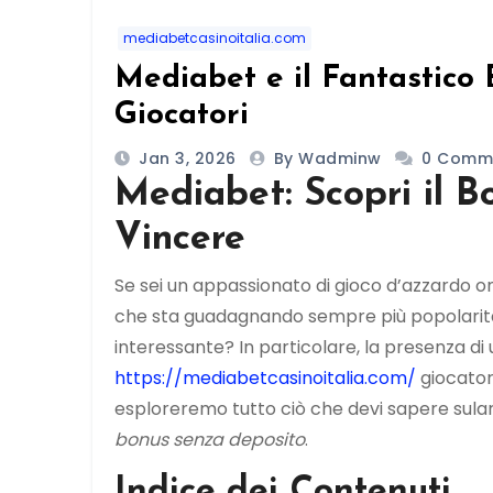
mediabetcasinoitalia.com
Mediabet e il Fantastico
Giocatori
Jan 3, 2026
By Wadminw
0 Comm
Mediabet: Scopri il B
Vincere
Se sei un appassionato di gioco d’azzardo on
che sta guadagnando sempre più popolarità
interessante? In particolare, la presenza di
https://mediabetcasinoitalia.com/
giocatori
esploreremo tutto ciò che devi sapere sular
bonus senza deposito
.
Indice dei Contenuti