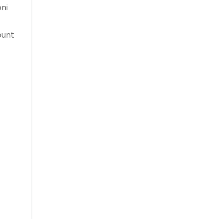
oni
ount