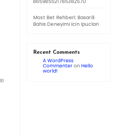
865985521785382570
Most Bet Rehberi: Basarili
Bahis Deneyimi Icin Ipuclari
Recent Comments
A WordPress
Commenter
on
Hello
world!
ti