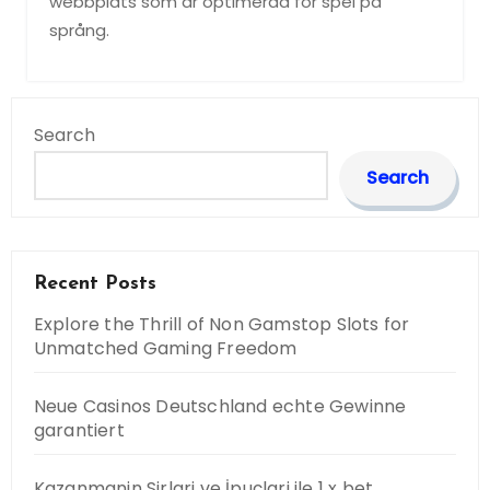
webbplats som är optimerad för spel på
språng.
Search
Search
Recent Posts
Explore the Thrill of Non Gamstop Slots for
Unmatched Gaming Freedom
Neue Casinos Deutschland echte Gewinne
garantiert
Kazanmanin Sirlari ve İpuçlari ile 1 x bet