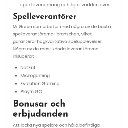
sportevenemang och ligor världen över.
Spelleverantörer
Mr Green samarbetar med några av de bästa
spelleverantörerna i branschen, vilket
garanterar högkvalitativa spelupplevelser.
Några av de mest kända leverantörerna
inkluderar:
NetEnt
Microgaming
Evolution Gaming
Play’n GO
Bonusar och
erbjudanden
Att locka nya spelare och hålla befintliga