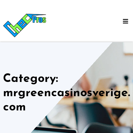
Skip
to
content
Category:
mrgreencasinosverige.
com