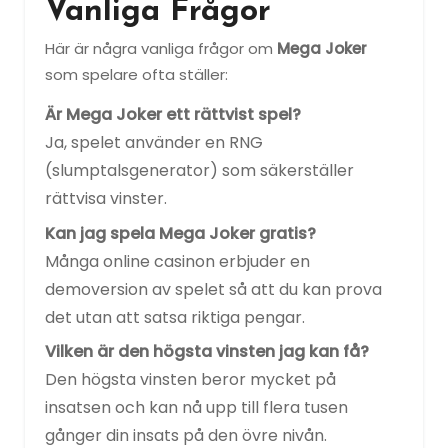
Vanliga Frågor
Här är några vanliga frågor om
Mega Joker
som spelare ofta ställer:
Är Mega Joker ett rättvist spel?
Ja, spelet använder en RNG
(slumptalsgenerator) som säkerställer
rättvisa vinster.
Kan jag spela Mega Joker gratis?
Många online casinon erbjuder en
demoversion av spelet så att du kan prova
det utan att satsa riktiga pengar.
Vilken är den högsta vinsten jag kan få?
Den högsta vinsten beror mycket på
insatsen och kan nå upp till flera tusen
gånger din insats på den övre nivån.