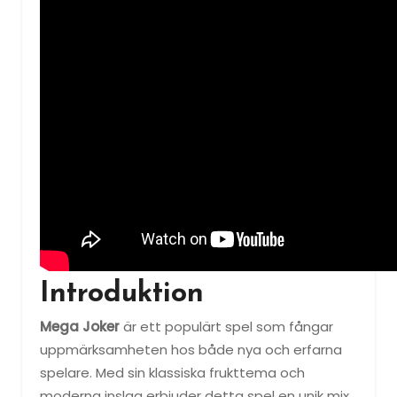
Introduktion
Mega Joker
är ett populärt spel som fångar
uppmärksamheten hos både nya och erfarna
spelare. Med sin klassiska frukttema och
moderna inslag erbjuder detta spel en unik mix