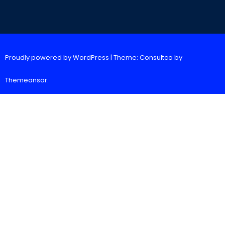
Proudly powered by WordPress
|
Theme: Consultco by
Themeansar
.