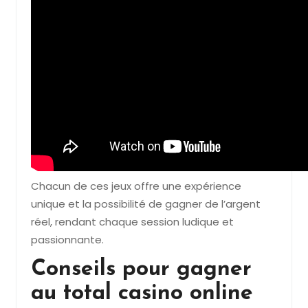
Chacun de ces jeux offre une expérience
unique et la possibilité de gagner de l’argent
réel, rendant chaque session ludique et
passionnante.
Conseils pour gagner
au total casino online