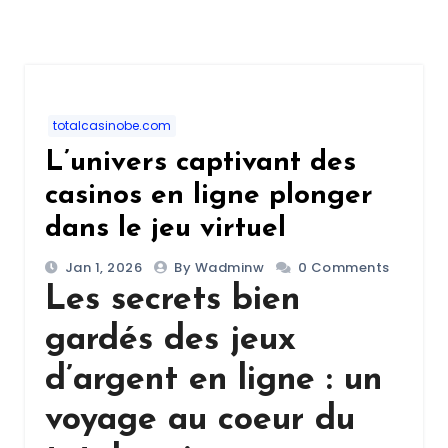
totalcasinobe.com
L’univers captivant des
casinos en ligne plonger
dans le jeu virtuel
Jan 1, 2026
By Wadminw
0 Comments
Les secrets bien
gardés des jeux
d’argent en ligne : un
voyage au coeur du