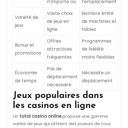
n’importe où
l’emplacement
Vaste choix
Nombre limité
Variété de
de jeux en
de machines et
jeux
ligne
tables
Offres
Programmes
Bonus et
attractives
de fidélité
promotions
fréquentes
moins flexibles
Pas de
Économie
Nécessite un
déplacement
de temps
déplacement
nécessaire
Jeux populaires dans
les casinos en ligne
Un
total casino online
propose une gamme
variée de jeux qui attirent des joueurs de tous