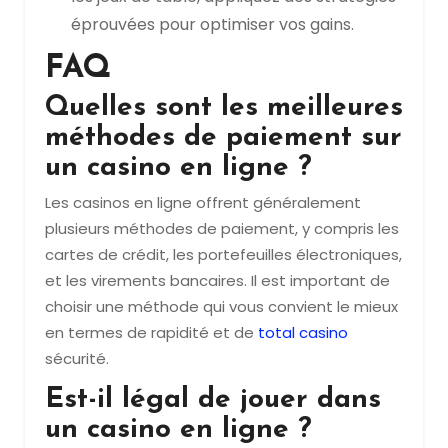
éprouvées pour optimiser vos gains.
FAQ
Quelles sont les meilleures
méthodes de paiement sur
un casino en ligne ?
Les casinos en ligne offrent généralement
plusieurs méthodes de paiement, y compris les
cartes de crédit, les portefeuilles électroniques,
et les virements bancaires. Il est important de
choisir une méthode qui vous convient le mieux
en termes de rapidité et de
total casino
sécurité.
Est-il légal de jouer dans
un casino en ligne ?