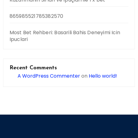
865985521785382570
Most Bet Rehberi: Basarili Bahis Deneyimi Icin
Ipuclari
Recent Comments
A WordPress Commenter
on
Hello world!