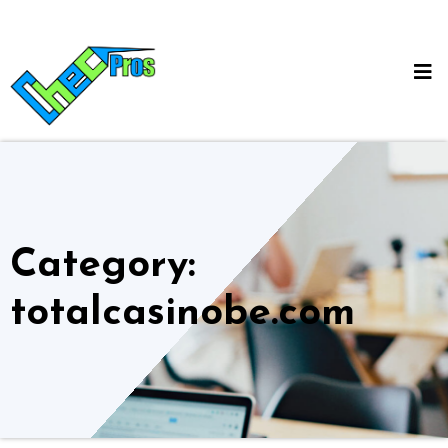
Skip
to
content
Category:
totalcasinobe.com