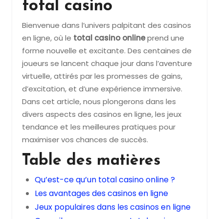
total casino
Bienvenue dans l’univers palpitant des casinos
en ligne, où le
total casino online
prend une
forme nouvelle et excitante. Des centaines de
joueurs se lancent chaque jour dans l’aventure
virtuelle, attirés par les promesses de gains,
d’excitation, et d’une expérience immersive.
Dans cet article, nous plongerons dans les
divers aspects des casinos en ligne, les jeux
tendance et les meilleures pratiques pour
maximiser vos chances de succès.
Table des matières
Qu’est-ce qu’un total casino online ?
Les avantages des casinos en ligne
Jeux populaires dans les casinos en ligne