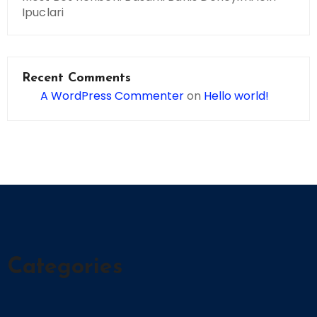
Ipuclari
Recent Comments
A WordPress Commenter
on
Hello world!
Categories