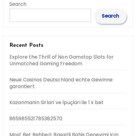
Search
Search
Recent Posts
Explore the Thrill of Non Gamstop Slots for
Unmatched Gaming Freedom
Neue Casinos Deutschland echte Gewinne
garantiert
Kazanmanin Sirlari ve İpuçlari ile 1 x bet
865985521785382570
Most Bet Rehberi: Basarili Bahis Deneyimi Icin