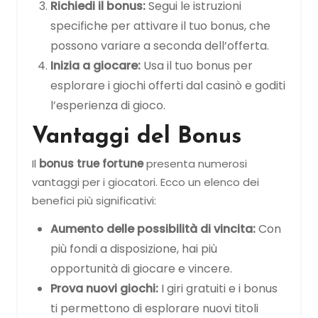
Richiedi il bonus:
Segui le istruzioni
specifiche per attivare il tuo bonus, che
possono variare a seconda dell’offerta.
Inizia a giocare:
Usa il tuo bonus per
esplorare i giochi offerti dal casinò e goditi
l’esperienza di gioco.
Vantaggi del Bonus
Il
bonus true fortune
presenta numerosi
vantaggi per i giocatori. Ecco un elenco dei
benefici più significativi:
Aumento delle possibilità di vincita:
Con
più fondi a disposizione, hai più
opportunità di giocare e vincere.
Prova nuovi giochi:
I giri gratuiti e i bonus
ti permettono di esplorare nuovi titoli