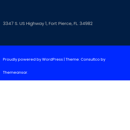
3347 S. US Highway 1, Fort Pierce, FL. 34982
Proudly powered by WordPress
|
Theme: Consultco by
Themeansar
.