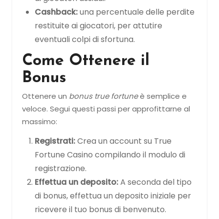
Cashback:
una percentuale delle perdite
restituite ai giocatori, per attutire
eventuali colpi di sfortuna.
Come Ottenere il
Bonus
Ottenere un
bonus true fortune
è semplice e
veloce. Segui questi passi per approfittarne al
massimo:
Registrati:
Crea un account su True
Fortune Casino compilando il modulo di
registrazione.
Effettua un deposito:
A seconda del tipo
di bonus, effettua un deposito iniziale per
ricevere il tuo bonus di benvenuto.