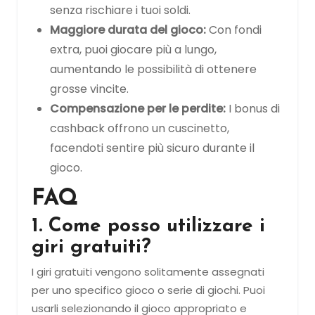
senza rischiare i tuoi soldi.
Maggiore durata del gioco:
Con fondi
extra, puoi giocare più a lungo,
aumentando le possibilità di ottenere
grosse vincite.
Compensazione per le perdite:
I bonus di
cashback offrono un cuscinetto,
facendoti sentire più sicuro durante il
gioco.
FAQ
1. Come posso utilizzare i
giri gratuiti?
I giri gratuiti vengono solitamente assegnati
per uno specifico gioco o serie di giochi. Puoi
usarli selezionando il gioco appropriato e