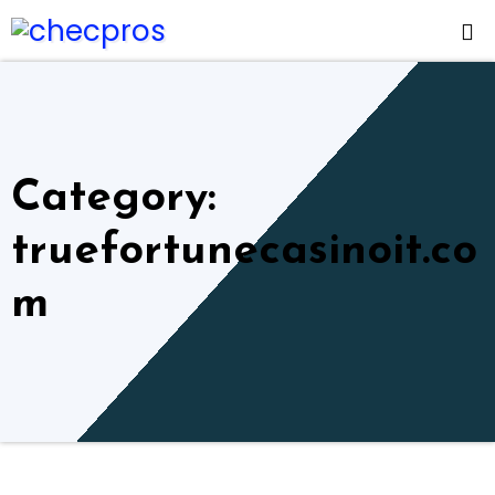
Skip
to
content
Category:
truefortunecasinoit.co
m