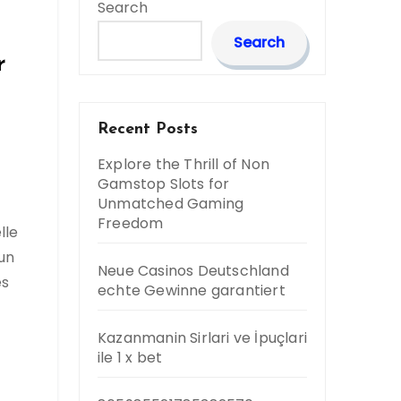
Search
Search
r
Recent Posts
Explore the Thrill of Non
Gamstop Slots for
Unmatched Gaming
Freedom
lle
un
Neue Casinos Deutschland
es
echte Gewinne garantiert
Kazanmanin Sirlari ve İpuçlari
ile 1 x bet