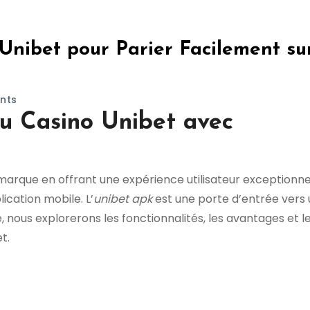
 Unibet pour Parier Facilement su
nts
du Casino Unibet avec
arque en offrant une expérience utilisateur exceptionne
ication mobile. L’
unibet apk
est une porte d’entrée vers 
le, nous explorerons les fonctionnalités, les avantages et l
t.