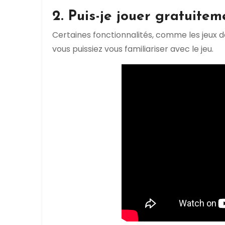
2. Puis-je jouer gratuitem
Certaines fonctionnalités, comme les jeux d
vous puissiez vous familiariser avec le jeu.