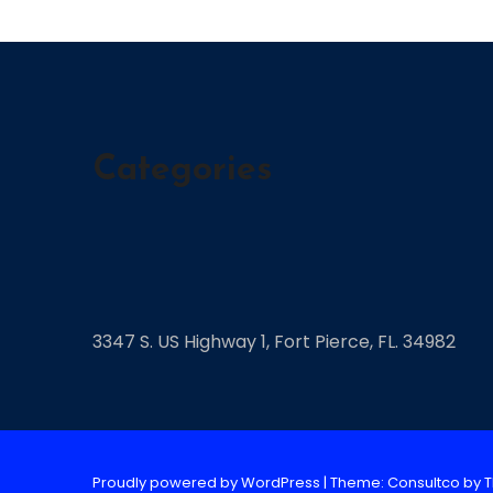
Categories
3347 S. US Highway 1, Fort Pierce, FL. 34982
Proudly powered by WordPress
|
Theme: Consultco by