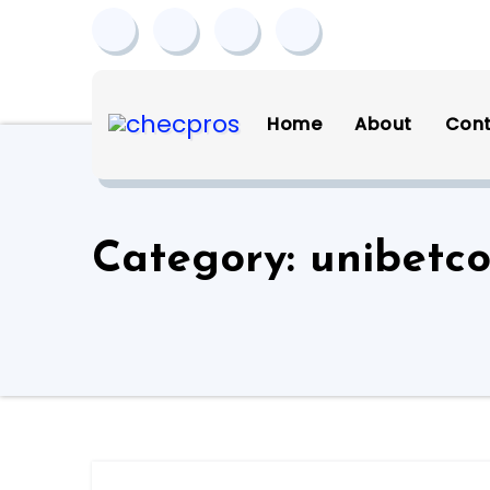
Skip
to
content
Home
About
Cont
Category: unibetco