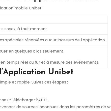
ication mobile Unibet :
us soyez, à tout moment.
es spéciales réservées aux utilisateurs de l’application.
er en quelques clics seulement.
s en temps réel au fur et à mesure des événements.
’Application Unibet
mple et rapide. Suivez ces étapes :
nnez “Télécharger l’APK”.
 provenant de sources inconnues dans les paramètres de v