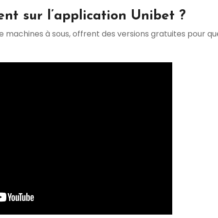
ent sur l’application Unibet ?
e machines à sous, offrent des versions gratuites pour qu