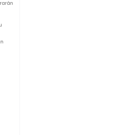
rarán
u
in