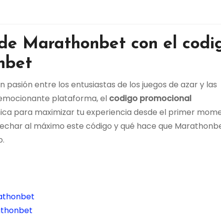
de Marathonbet con el codi
nbet
asión entre los entusiastas de los juegos de azar y las
 emocionante plataforma, el
codigo promocional
ica para maximizar tu experiencia desde el primer mome
vechar al máximo este código y qué hace que Marathonb
o.
rathonbet
athonbet