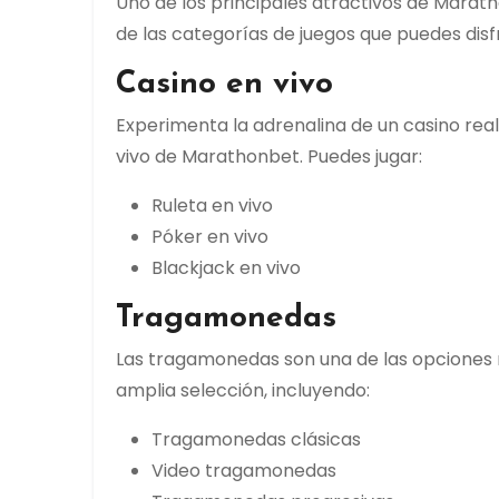
Uno de los principales atractivos de Marath
de las categorías de juegos que puedes disf
Casino en vivo
Experimenta la adrenalina de un casino rea
vivo de Marathonbet. Puedes jugar:
Ruleta en vivo
Póker en vivo
Blackjack en vivo
Tragamonedas
Las tragamonedas son una de las opciones 
amplia selección, incluyendo:
Tragamonedas clásicas
Video tragamonedas