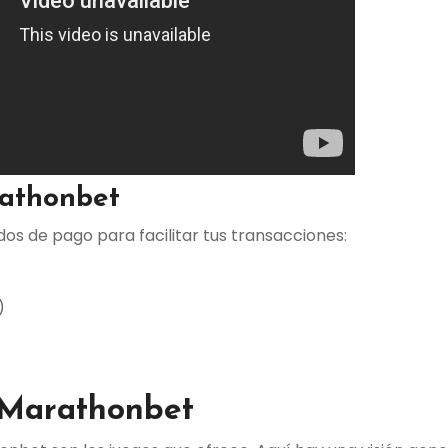
athonbet
s de pago para facilitar tus transacciones:
)
 Marathonbet