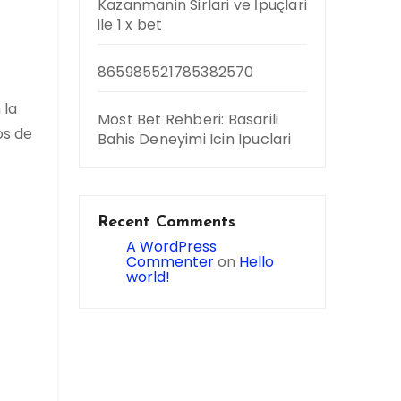
Kazanmanin Sirlari ve İpuçlari
ile 1 x bet
865985521785382570
 la
Most Bet Rehberi: Basarili
os de
Bahis Deneyimi Icin Ipuclari
Recent Comments
A WordPress
Commenter
on
Hello
world!