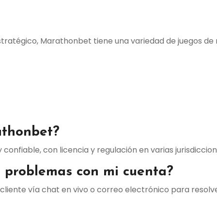
stratégico, Marathonbet tiene una variedad de juegos de
athonbet?
onfiable, con licencia y regulación en varias jurisdiccion
 problemas con mi cuenta?
cliente vía chat en vivo o correo electrónico para resolv