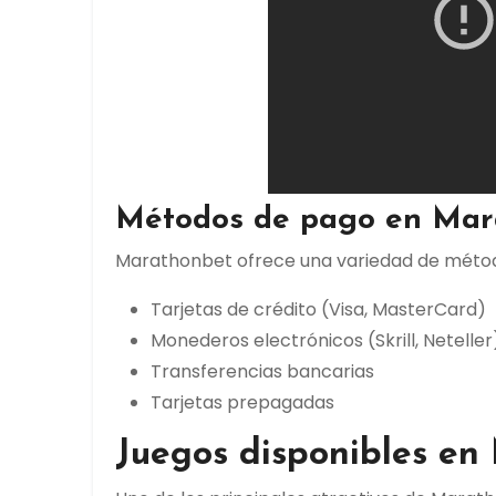
Métodos de pago en Mar
Marathonbet ofrece una variedad de método
Tarjetas de crédito (Visa, MasterCard)
Monederos electrónicos (Skrill, Neteller
Transferencias bancarias
Tarjetas prepagadas
Juegos disponibles en