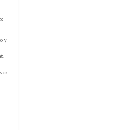
o:
o y
et
.
ivar