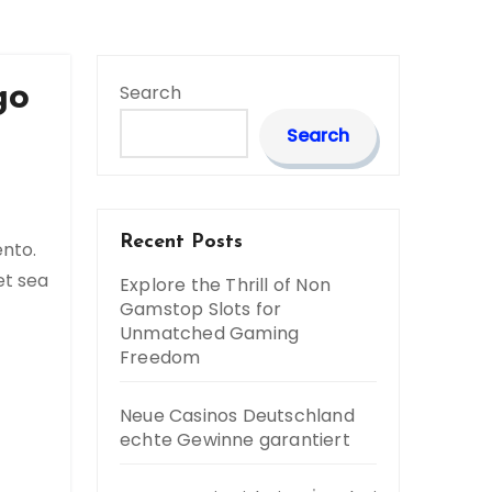
go
Search
Search
Recent Posts
nto.
et sea
Explore the Thrill of Non
Gamstop Slots for
Unmatched Gaming
Freedom
Neue Casinos Deutschland
echte Gewinne garantiert