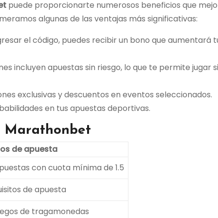
et
puede proporcionarte numerosos beneficios que mejo
umeramos algunas de las ventajas más significativas:
ngresar el código, puedes recibir un bono que aumentará t
s incluyen apuestas sin riesgo, lo que te permite jugar s
es exclusivas y descuentos en eventos seleccionados.
abilidades en tus apuestas deportivas.
n Marathonbet
tos de apuesta
puestas con cuota mínima de 1.5
uisitos de apuesta
juegos de tragamonedas