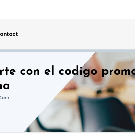
ontact
rte con el codigo prom
na
.com