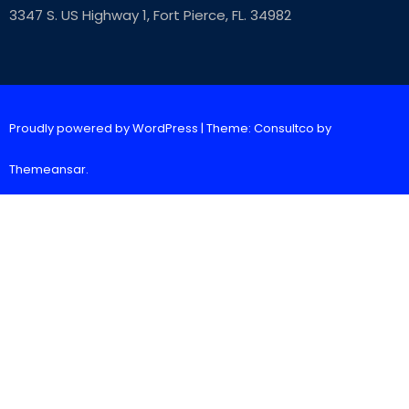
3347 S. US Highway 1, Fort Pierce, FL. 34982
Proudly powered by WordPress
|
Theme: Consultco by
Themeansar
.