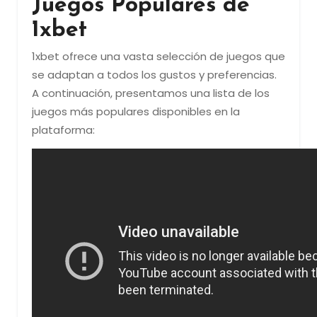
Juegos Populares de
1xbet
1xbet ofrece una vasta selección de juegos que
se adaptan a todos los gustos y preferencias.
A continuación, presentamos una lista de los
juegos más populares disponibles en la
plataforma: