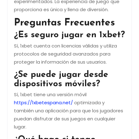
experimentados. La experiencia de juego que
proporciona es única y llena de diversión.
Preguntas Frecuentes
¿Es seguro jugar en 1xbet?
Sí, 1xbet cuenta con licencias válidas y utiliza
protocolos de seguridad avanzados para
proteger la información de sus usuarios.
¿Se puede jugar desde
dispositivos móviles?
Sí, 1xbet tiene una versión móvil
https://1xbetespana.net/
optimizada y
también una aplicación para que los jugadores
puedan disfrutar de sus juegos en cualquier
lugar.