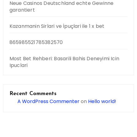
Neue Casinos Deutschland echte Gewinne
garantiert
Kazanmanin Sirlari ve İpuçlari ile 1 x bet
865985521785382570
Most Bet Rehberi: Basarili Bahis Deneyimi Icin
Ipuclari
Recent Comments
A WordPress Commenter
on
Hello world!