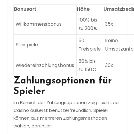
Bonusart
Höhe
Umsatzbedi
100% bis
Willkommensbonus
35x
zu 200€
50
Keine
Freispiele
Freispiele
Umsatzanfo
50% bis
Wiedereinzahlungsbonus
30x
zu 150€
Zahlungsoptionen für
Spieler
Im Bereich der Zahlungsoptionen zeigt sich Joo
Casino äußerst benutzerfreundlich. Spieler
können aus mehreren Zahlungsmethoden
wählen, darunter: