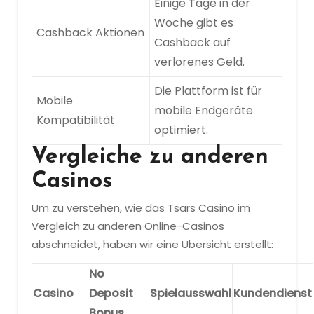
Einige Tage in der
Woche gibt es
Cashback Aktionen
Cashback auf
verlorenes Geld.
Die Plattform ist für
Mobile
mobile Endgeräte
Kompatibilität
optimiert.
Vergleiche zu anderen
Casinos
Um zu verstehen, wie das Tsars Casino im
Vergleich zu anderen Online-Casinos
abschneidet, haben wir eine Übersicht erstellt:
No
Casino
Deposit
Spielausswahl
Kundendienst
Bonus