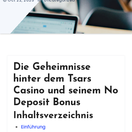
Oct 22, 2025
Uncategorized
Die Geheimnisse
hinter dem Tsars
Casino und seinem No
Deposit Bonus
Inhaltsverzeichnis
Einführung