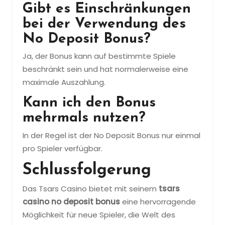
Gibt es Einschränkungen
bei der Verwendung des
No Deposit Bonus?
Ja, der Bonus kann auf bestimmte Spiele
beschränkt sein und hat normalerweise eine
maximale Auszahlung.
Kann ich den Bonus
mehrmals nutzen?
In der Regel ist der No Deposit Bonus nur einmal
pro Spieler verfügbar.
Schlussfolgerung
Das Tsars Casino bietet mit seinem
tsars
casino no deposit bonus
eine hervorragende
Möglichkeit für neue Spieler, die Welt des