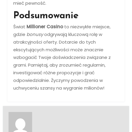
mieć pewność.
Podsumowanie
Świat
Millioner Casino
to niezwykłe miejsce,
gdzie
bonusy
odgrywają kluczową rolę w
atrakcyjności oferty. Dotarcie do tych
ekscytujących możliwości może znacznie
wzbogacić Twoje doświadczenia związane z
grami. Pamiętaj, aby zrozumieć regulamin,
investigować różne propozycje i grać
odpowiedzialnie. Życzymy powodzenia w
uchwyceniu szansy na wygranie milionów!