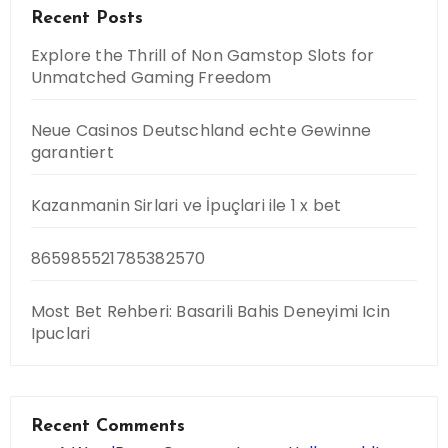
Recent Posts
Explore the Thrill of Non Gamstop Slots for
Unmatched Gaming Freedom
Neue Casinos Deutschland echte Gewinne
garantiert
Kazanmanin Sirlari ve İpuçlari ile 1 x bet
865985521785382570
Most Bet Rehberi: Basarili Bahis Deneyimi Icin
Ipuclari
Recent Comments