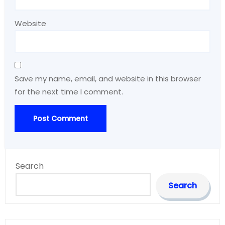
Website
Save my name, email, and website in this browser
for the next time I comment.
Search
Search