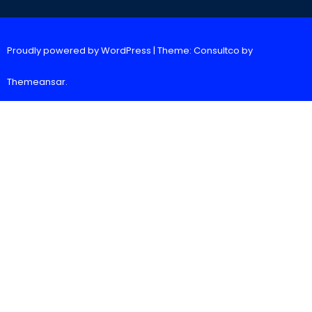
Proudly powered by WordPress
|
Theme: Consultco by
Themeansar
.