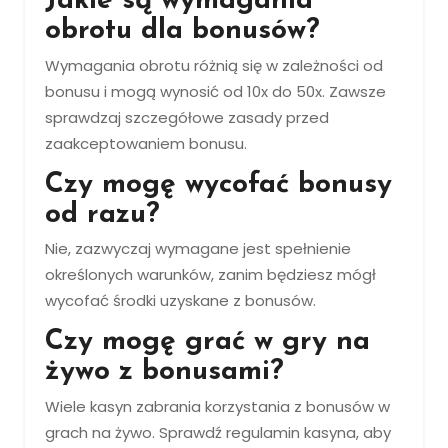
Jakie są wymagania
obrotu dla bonusów?
Wymagania obrotu różnią się w zależności od
bonusu i mogą wynosić od 10x do 50x. Zawsze
sprawdzaj szczegółowe zasady przed
zaakceptowaniem bonusu.
Czy mogę wycofać bonusy
od razu?
Nie, zazwyczaj wymagane jest spełnienie
określonych warunków, zanim będziesz mógł
wycofać środki uzyskane z bonusów.
Czy mogę grać w gry na
żywo z bonusami?
Wiele kasyn zabrania korzystania z bonusów w
grach na żywo. Sprawdź regulamin kasyna, aby