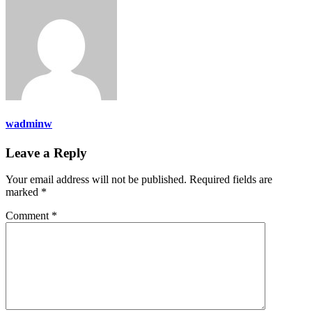
wadminw
Leave a Reply
Your email address will not be published.
Required fields are
marked
*
Comment
*