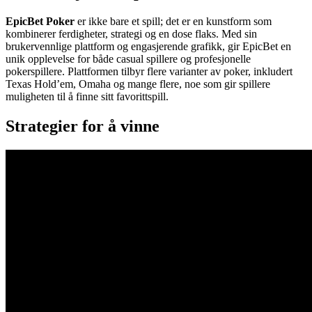
EpicBet Poker
er ikke bare et spill; det er en kunstform som
kombinerer ferdigheter, strategi og en dose flaks. Med sin
brukervennlige plattform og engasjerende grafikk, gir EpicBet en
unik opplevelse for både casual spillere og profesjonelle
pokerspillere. Plattformen tilbyr flere varianter av poker, inkludert
Texas Hold’em, Omaha og mange flere, noe som gir spillere
muligheten til å finne sitt favorittspill.
Strategier for å vinne