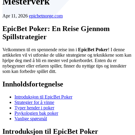
Mesterverk
Apr 11, 2026
epicbetnorge.com
EpicBet Poker: En Reise Gjennom
Spillstrategier
Velkommen til en spennende reise inn i
EpicBet Poker
! I denne
artikkelen vil vi utforske de ulike strategiene og teknikkene som kan
hjelpe deg med å bli en mester ved pokerbordet. Enten du er
nybegynner eller erfaren spiller, finner du nyttige tips og innsikter
som kan forbedre spillet ditt.
Innholdsfortegnelse
Introduksjon til EpicBet Poker
Strategier for å vinne
Typer hender i poker
Psykologien bak poker
Vanlige spørsmål
Introduksjon til EpicBet Poker