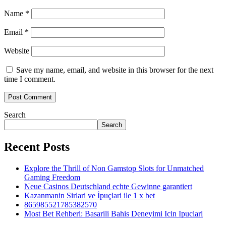
Name
*
Email
*
Website
Save my name, email, and website in this browser for the next
time I comment.
Search
Search
Recent Posts
Explore the Thrill of Non Gamstop Slots for Unmatched
Gaming Freedom
Neue Casinos Deutschland echte Gewinne garantiert
Kazanmanin Sirlari ve İpuçlari ile 1 x bet
865985521785382570
Most Bet Rehberi: Basarili Bahis Deneyimi Icin Ipuclari