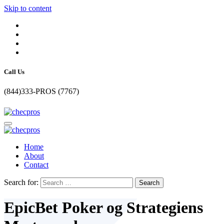
Skip to content
Call Us
(844)333-PROS (7767)
Home
About
Contact
Search for:
EpicBet Poker og Strategiens