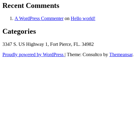
Recent Comments
A WordPress Commenter
on
Hello world!
Categories
3347 S. US Highway 1, Fort Pierce, FL. 34982
Proudly powered by WordPress
|
Theme: Consultco by
Themeansar
.