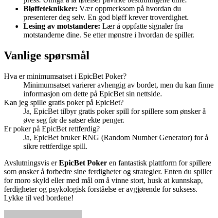
Bløffeteknikker:
Vær oppmerksom på hvordan du
presenterer deg selv. En god bløff krever troverdighet.
Lesing av motstandere:
Lær å oppfatte signaler fra
motstanderne dine. Se etter mønstre i hvordan de spiller.
Vanlige spørsmål
Hva er minimumsatset i EpicBet Poker?
Minimumsatset varierer avhengig av bordet, men du kan finne
informasjon om dette på EpicBet sin nettside.
Kan jeg spille gratis poker på EpicBet?
Ja, EpicBet tilbyr gratis poker spill for spillere som ønsker å
øve seg før de satser ekte penger.
Er poker på EpicBet rettferdig?
Ja, EpicBet bruker RNG (Random Number Generator) for å
sikre rettferdige spill.
Avslutningsvis er
EpicBet Poker
en fantastisk plattform for spillere
som ønsker å forbedre sine ferdigheter og strategier. Enten du spiller
for moro skyld eller med mål om å vinne stort, husk at kunnskap,
ferdigheter og psykologisk forståelse er avgjørende for suksess.
Lykke til ved bordene!