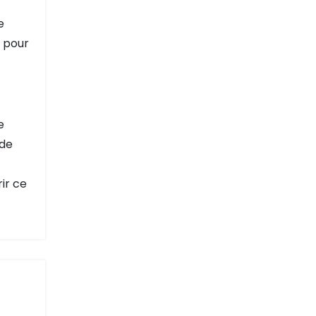
e
s pour
e
 de
ir ce