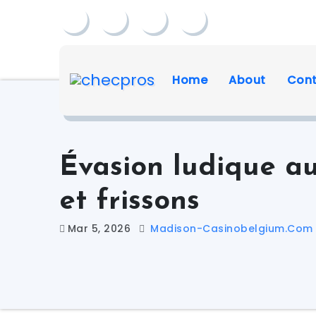
Skip
to
content
Home
About
Cont
Évasion ludique au
et frissons
Mar 5, 2026
Madison-Casinobelgium.com