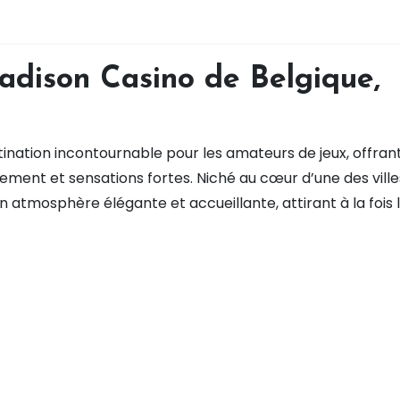
adison Casino de Belgique,
ination incontournable pour les amateurs de jeux, offran
ement et sensations fortes. Niché au cœur d’une des ville
n atmosphère élégante et accueillante, attirant à la fois 