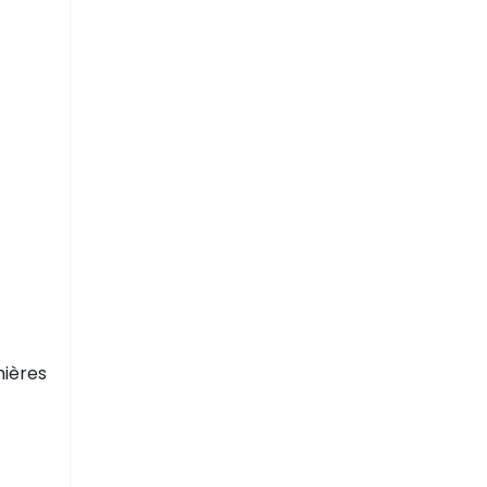
mières