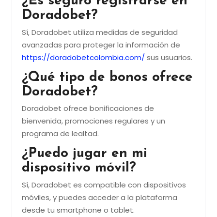
¿Es seguro registrarse en
Doradobet?
Sí, Doradobet utiliza medidas de seguridad
avanzadas para proteger la información de
https://doradobetcolombia.com/
sus usuarios.
¿Qué tipo de bonos ofrece
Doradobet?
Doradobet ofrece bonificaciones de
bienvenida, promociones regulares y un
programa de lealtad.
¿Puedo jugar en mi
dispositivo móvil?
Sí, Doradobet es compatible con dispositivos
móviles, y puedes acceder a la plataforma
desde tu smartphone o tablet.