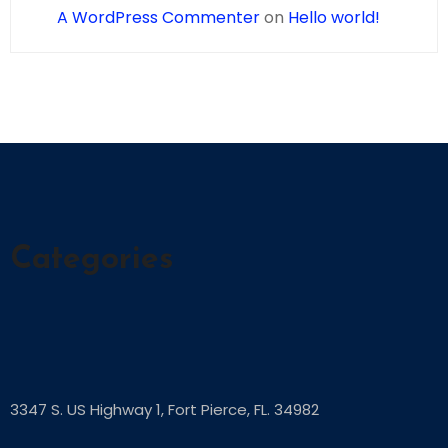
A WordPress Commenter
on
Hello world!
Categories
3347 S. US Highway 1, Fort Pierce, FL. 34982