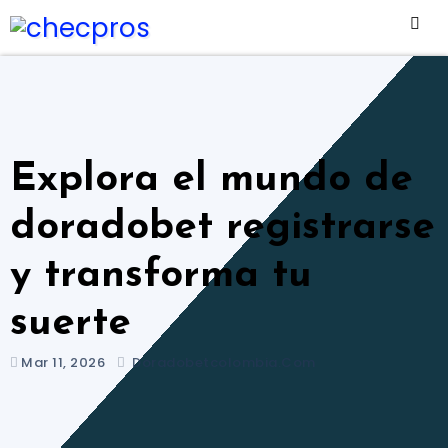
Skip
to
content
Explora el mundo de
doradobet registrarse
y transforma tu
suerte
Mar 11, 2026
Doradobetcolombia.com