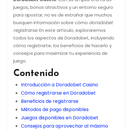
juegos, bonos atractivos y un entorno seguro
para apostar, no es de extrañar que muchos
busquen información sobre cómo
doradobet
registrarse
. En este artículo, exploraremos
todos los aspectos de Doradobet, incluyendo
cómo registrarte, los beneficios de hacerlo y
consejos para maximizar tu experiencia de
juego.
Contenido
Introducción a Doradobet Casino
Cómo registrarse en Doradobet
Beneficios de registrarse
Métodos de pago disponibles
Juegos disponibles en Doradobet
Consejos para aprovechar al máximo