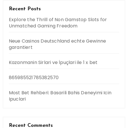
Recent Posts
Explore the Thrill of Non Gamstop Slots for
Unmatched Gaming Freedom
Neue Casinos Deutschland echte Gewinne
garantiert
Kazanmanin Sirlari ve İpuçlari ile 1 x bet
865985521785382570
Most Bet Rehberi: Basarili Bahis Deneyimi Icin
Ipuclari
Recent Comments