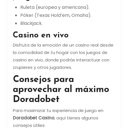
Ruleta (europea y americana).
Póker (Texas Hold’em, Omaha).
Blackjack.
Casino en vivo
Disfruta de la emoción de un casino real desde
la comodidad de tu hogar con los juegos de
casino en vivo, donde podrás interactuar con
crupieres y otros jugadores.
Consejos para
aprovechar al máximo
Doradobet
Para maximizar tu experiencia de juego en
Doradobet Casino
, aquí tienes algunos
consejos útiles: