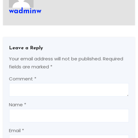
wadminw
Leave a Reply
Your email address will not be published.
Required
fields are marked
*
Comment
*
Name
*
Email
*