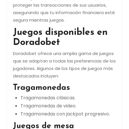
proteger las transacciones de sus usuarios,
asegurando que tu información financiera esté
segura mientras juegas.
Juegos disponibles en
Doradobet
Doradobet ofrece una amplia gama de juegos
que se adaptan a todas las preferencias de los
jugadores. Algunos de los tipos de juegos más
destacados incluyen:
Tragamonedas
Tragamonedas clásicas.
Tragamonedas de video.
Tragamonedas con jackpot progresivo.
Juegos de mesa