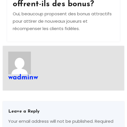
offrent-ils des bonus?
Oui, beaucoup proposent des bonus attractifs
pour attirer de nouveaux joueurs et
récompenser les clients fidèles.
wadminw
Leave a Reply
Your email address will not be published.
Required