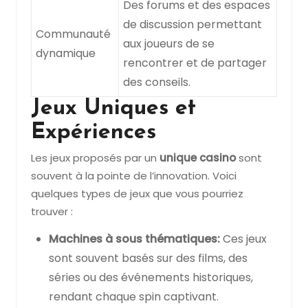
Des forums et des espaces
de discussion permettant
Communauté
aux joueurs de se
dynamique
rencontrer et de partager
des conseils.
Jeux Uniques et
Expériences
Les jeux proposés par un
unique casino
sont
souvent à la pointe de l’innovation. Voici
quelques types de jeux que vous pourriez
trouver :
Machines à sous thématiques:
Ces jeux
sont souvent basés sur des films, des
séries ou des événements historiques,
rendant chaque spin captivant.