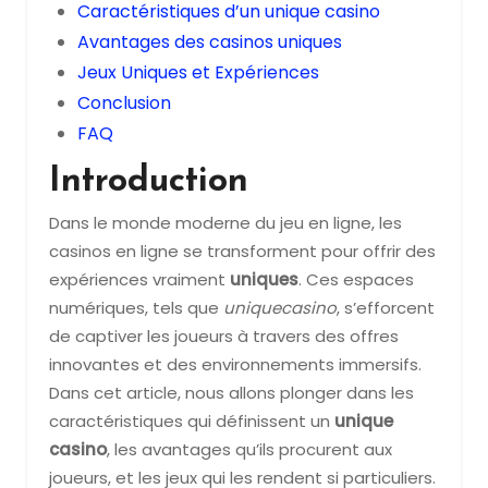
Caractéristiques d’un unique casino
Avantages des casinos uniques
Jeux Uniques et Expériences
Conclusion
FAQ
Introduction
Dans le monde moderne du jeu en ligne, les
casinos en ligne se transforment pour offrir des
expériences vraiment
uniques
. Ces espaces
numériques, tels que
uniquecasino
, s’efforcent
de captiver les joueurs à travers des offres
innovantes et des environnements immersifs.
Dans cet article, nous allons plonger dans les
caractéristiques qui définissent un
unique
casino
, les avantages qu’ils procurent aux
joueurs, et les jeux qui les rendent si particuliers.