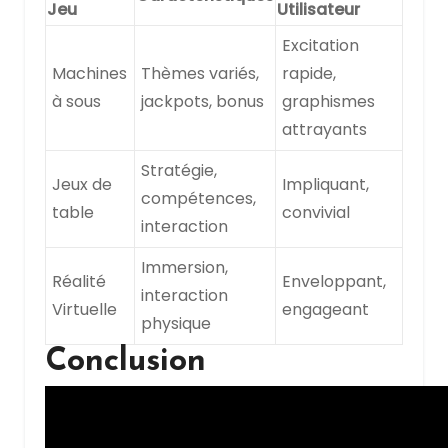
Jeu
Utilisateur
Excitation
Machines
Thèmes variés,
rapide,
à sous
jackpots, bonus
graphismes
attrayants
Stratégie,
Jeux de
Impliquant,
compétences,
table
convivial
interaction
Immersion,
Réalité
Enveloppant,
interaction
Virtuelle
engageant
physique
Conclusion