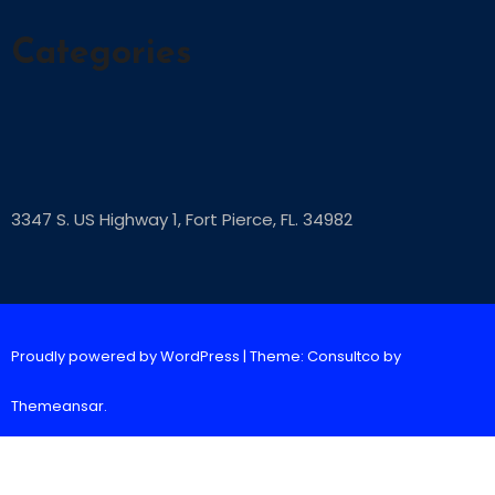
Categories
3347 S. US Highway 1, Fort Pierce, FL. 34982
Proudly powered by WordPress
|
Theme: Consultco by
Themeansar
.