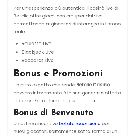
Per un’esperienza più autentica, il casinò live di
Betclic offre giochi con croupier dal vivo,
permettendo ai giocatori di interagire in tempo
reale:
Roulette Live
Blackjack Live
Baccarat Live
Bonus e Promozioni
Un altro aspetto che rende
Betclic Casino
davvero interessante è la sua generosa offerta
di bonus. Ecco alcuni dei più popolari:
Bonus di Benvenuto
Un ottimo incentivo
betclic recensione
per i
nuovi giocatori, solitamente sotto forma di un