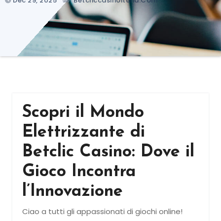
Dec 29, 2025
Betcliccasinoitalia.com
Scopri il Mondo
Elettrizzante di
Betclic Casino: Dove il
Gioco Incontra
l’Innovazione
Ciao a tutti gli appassionati di giochi online!