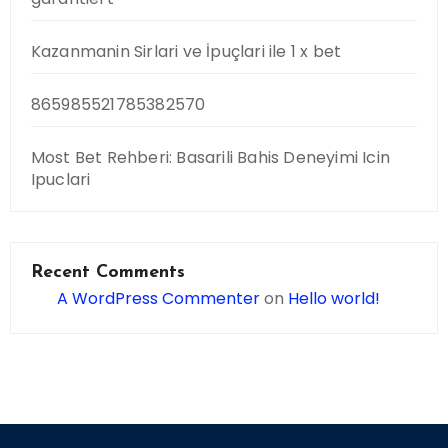
Kazanmanin Sirlari ve İpuçlari ile 1 x bet
865985521785382570
Most Bet Rehberi: Basarili Bahis Deneyimi Icin
Ipuclari
Recent Comments
A WordPress Commenter
on
Hello world!