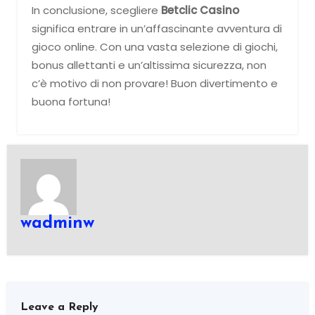
In conclusione, scegliere
Betclic Casino
significa entrare in un’affascinante avventura di
gioco online. Con una vasta selezione di giochi,
bonus allettanti e un’altissima sicurezza, non
c’è motivo di non provare! Buon divertimento e
buona fortuna!
wadminw
Leave a Reply