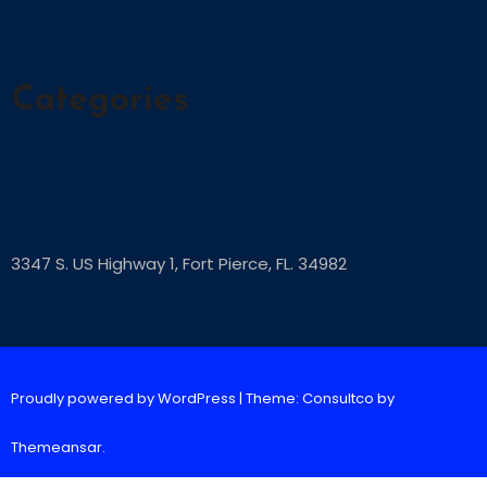
Categories
3347 S. US Highway 1, Fort Pierce, FL. 34982
Proudly powered by WordPress
|
Theme: Consultco by
Themeansar
.