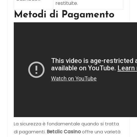
restituite.
Metodi di Pagamento
La sicurezza è fondamentale quando si tratta
di pagamenti.
Betclic Casino
offre una varietà