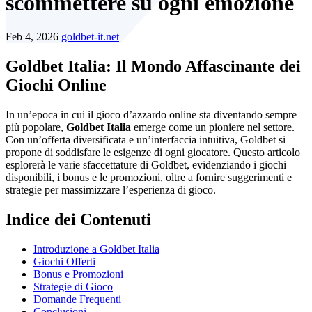
scommettere su ogni emozione
Feb 4, 2026
goldbet-it.net
Goldbet Italia: Il Mondo Affascinante dei
Giochi Online
In un’epoca in cui il gioco d’azzardo online sta diventando sempre
più popolare,
Goldbet Italia
emerge come un pioniere nel settore.
Con un’offerta diversificata e un’interfaccia intuitiva, Goldbet si
propone di soddisfare le esigenze di ogni giocatore. Questo articolo
esplorerà le varie sfaccettature di Goldbet, evidenziando i giochi
disponibili, i bonus e le promozioni, oltre a fornire suggerimenti e
strategie per massimizzare l’esperienza di gioco.
Indice dei Contenuti
Introduzione a Goldbet Italia
Giochi Offerti
Bonus e Promozioni
Strategie di Gioco
Domande Frequenti
Conclusioni