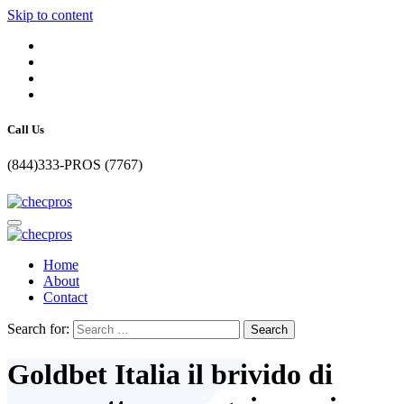
Skip to content
Call Us
(844)333-PROS (7767)
Home
About
Contact
Search for:
Goldbet Italia il brivido di