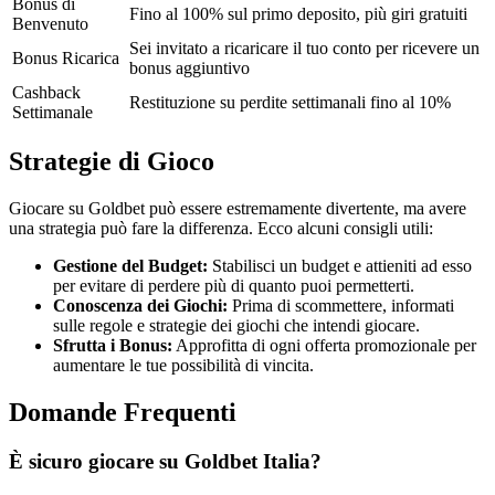
Bonus di
Fino al 100% sul primo deposito, più giri gratuiti
Benvenuto
Sei invitato a ricaricare il tuo conto per ricevere un
Bonus Ricarica
bonus aggiuntivo
Cashback
Restituzione su perdite settimanali fino al 10%
Settimanale
Strategie di Gioco
Giocare su Goldbet può essere estremamente divertente, ma avere
una strategia può fare la differenza. Ecco alcuni consigli utili:
Gestione del Budget:
Stabilisci un budget e attieniti ad esso
per evitare di perdere più di quanto puoi permetterti.
Conoscenza dei Giochi:
Prima di scommettere, informati
sulle regole e strategie dei giochi che intendi giocare.
Sfrutta i Bonus:
Approfitta di ogni offerta promozionale per
aumentare le tue possibilità di vincita.
Domande Frequenti
È sicuro giocare su Goldbet Italia?