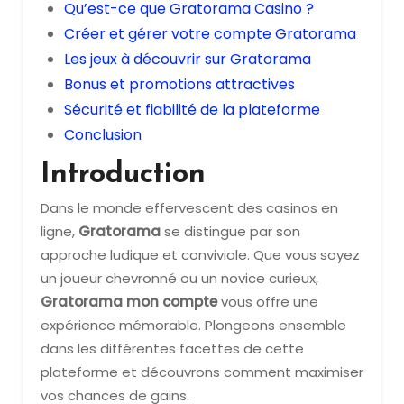
Qu’est-ce que Gratorama Casino ?
Créer et gérer votre compte Gratorama
Les jeux à découvrir sur Gratorama
Bonus et promotions attractives
Sécurité et fiabilité de la plateforme
Conclusion
Introduction
Dans le monde effervescent des casinos en
ligne,
Gratorama
se distingue par son
approche ludique et conviviale. Que vous soyez
un joueur chevronné ou un novice curieux,
Gratorama mon compte
vous offre une
expérience mémorable. Plongeons ensemble
dans les différentes facettes de cette
plateforme et découvrons comment maximiser
vos chances de gains.