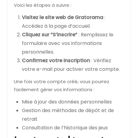
Voici les étapes à suivre :
Visitez le site web de Gratorama
:
Accédez à la page d’accueil.
Cliquez sur “S’inscrire”
: Remplissez le
formulaire avec vos informations
personnelles.
Confirmez votre inscription
: Vérifiez
votre e-mail pour activer votre compte.
Une fois votre compte créé, vous pourrez
facilement gérer vos informations :
Mise à jour des données personnelles
Gestion des méthodes de dépôt et de
retrait
Consultation de l’historique des jeux