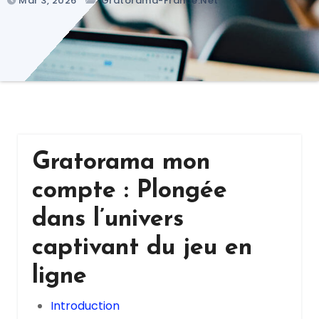
Mar 3, 2026
Gratorama-France.net
Gratorama mon
compte : Plongée
dans l’univers
captivant du jeu en
ligne
Introduction