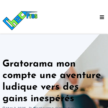
Skip
to
content
Gratorama mon
compte une aventure
ludique vers des
gains inespérés