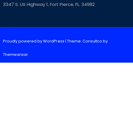
3347 S. US Highway 1, Fort Pierce, FL. 34982
Proudly powered by WordPress
|
Theme: Consultco by
Themeansar
.