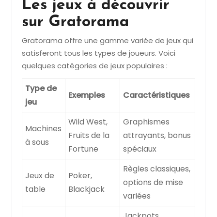
Les jeux à découvrir
sur Gratorama
Gratorama offre une gamme variée de jeux qui
satisferont tous les types de joueurs. Voici
quelques catégories de jeux populaires :
Type de
Exemples
Caractéristiques
jeu
Wild West,
Graphismes
Machines
Fruits de la
attrayants, bonus
à sous
Fortune
spéciaux
Règles classiques,
Jeux de
Poker,
options de mise
table
Blackjack
variées
Jackpots