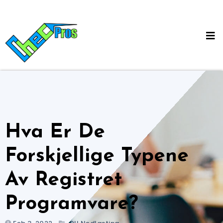
Skip
to
content
Hva Er De
Forskjellige Typene
Av Registret
Programvare?