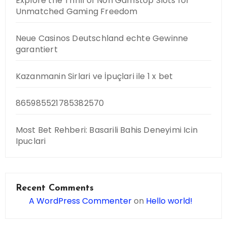
Explore the Thrill of Non Gamstop Slots for
Unmatched Gaming Freedom
Neue Casinos Deutschland echte Gewinne
garantiert
Kazanmanin Sirlari ve İpuçlari ile 1 x bet
865985521785382570
Most Bet Rehberi: Basarili Bahis Deneyimi Icin
Ipuclari
Recent Comments
A WordPress Commenter
on
Hello world!