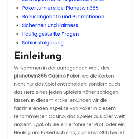
Pokerturniere bei Planetwin365
Bonusangebote und Promotionen
Sicherheit und Fairness
Häufig gestellte Fragen
Schlussfolgerung
Einleitung
Willkommen in der aufregenden Welt des
planetwin365 Casino Poker
, wo die Karten
nicht nur das Spiel entscheiden, sondern auch
das Herz eines jeden Spielers höher schlagen
lassen. In diesem Artikel erkunden wir die
faszinierenden Aspekte von Poker in diesem
renommierten Casino, das Spieler aus aller Welt
anzieht. Egal, ob Sie ein erfahrener Profi oder ein
Neuling am Pokertisch sind, planetwin365 bietet