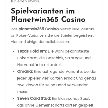
für jeden etwas.
Spielvarianten im
Planetwin365 Casino
Das
planetwin365 Casino
bietet eine Vielzahl
an Poker-Varianten, die die Spieler begeistern.
Hier sind einige der beliebtesten:
Texas Hold’em:
Die wohl bekannteste
Pokerform, die Geschick, Strategie und
Nervenstärke erfordert.
Omaha:
Eine aufregende Variante, bei der
jeder Spieler vier Karten erhält und genau
zwei davon für seine Hand verwenden
muss.
Seven Card Stud:
Ein klassisches Spiel,
das ohne Gemeinschaftskarten gespielt