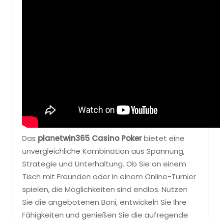
Das
planetwin365 Casino Poker
bietet eine
unvergleichliche Kombination aus Spannung,
Strategie und Unterhaltung. Ob Sie an einem
Tisch mit Freunden oder in einem Online-Turnier
spielen, die Möglichkeiten sind endlos. Nutzen
Sie die angebotenen Boni, entwickeln Sie Ihre
Fähigkeiten und genießen Sie die aufregende