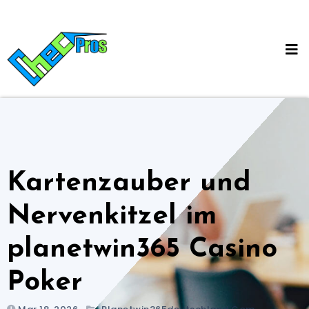
Skip
to
content
Kartenzauber und
Nervenkitzel im
planetwin365 Casino
Poker