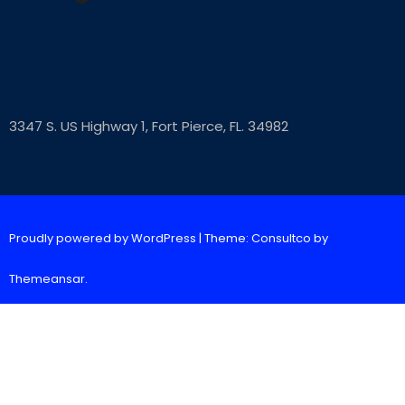
3347 S. US Highway 1, Fort Pierce, FL. 34982
Proudly powered by WordPress
|
Theme: Consultco by
Themeansar
.