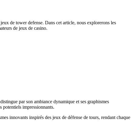
 jeux de tower defense. Dans cet article, nous explorerons les
mateurs de jeux de casino.
e distingue par son ambiance dynamique et ses graphismes
ns potentiels impressionnants.
es innovants inspirés des jeux de défense de tours, rendant chaque