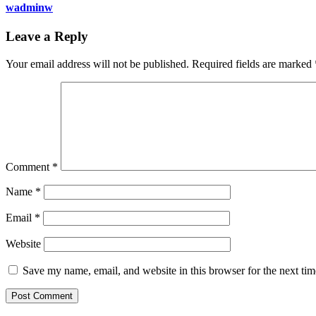
wadminw
Leave a Reply
Your email address will not be published.
Required fields are marked
Comment
*
Name
*
Email
*
Website
Save my name, email, and website in this browser for the next ti