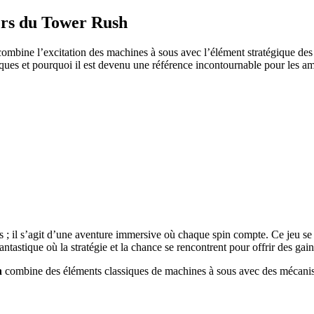
ers du Tower Rush
 combine l’excitation des machines à sous avec l’élément stratégique des
aniques et pourquoi il est devenu une référence incontournable pour les a
s ; il s’agit d’une aventure immersive où chaque spin compte. Ce jeu s
ntastique où la stratégie et la chance se rencontrent pour offrir des gai
h
combine des éléments classiques de machines à sous avec des mécanism