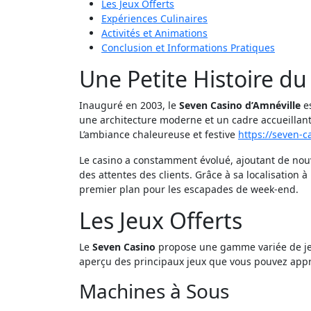
Les Jeux Offerts
Expériences Culinaires
Activités et Animations
Conclusion et Informations Pratiques
Une Petite Histoire d
Inauguré en 2003, le
Seven Casino d’Amnéville
es
une architecture moderne et un cadre accueillant, 
L’ambiance chaleureuse et festive
https://seven-c
Le casino a constamment évolué, ajoutant de nouve
des attentes des clients. Grâce à sa localisation à
premier plan pour les escapades de week-end.
Les Jeux Offerts
Le
Seven Casino
propose une gamme variée de jeux
aperçu des principaux jeux que vous pouvez appr
Machines à Sous