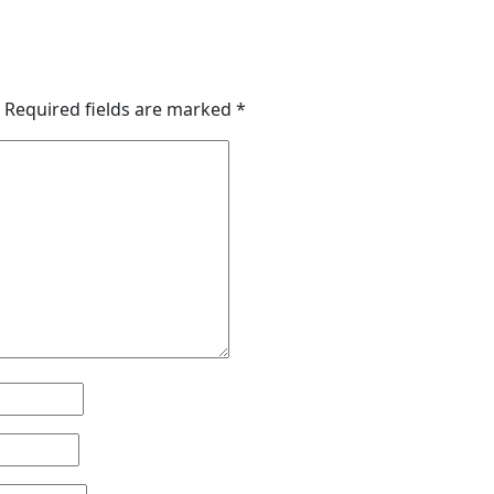
Required fields are marked
*