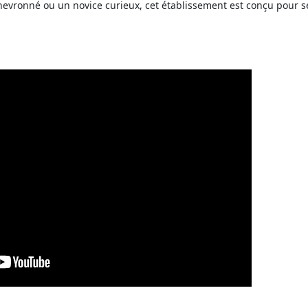
hevronné ou un novice curieux, cet établissement est conçu pour s