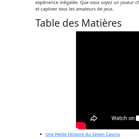
expérience inégalée. Que vous soyez un joueur c
et captiver tous les amateurs de jeux.
Table des Matières
Une Petite Histoire du Seven Casino