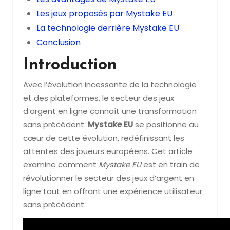
Les jeux proposés par Mystake EU
La technologie derrière Mystake EU
Conclusion
Introduction
Avec l’évolution incessante de la technologie
et des plateformes, le secteur des jeux
d’argent en ligne connaît une transformation
sans précédent.
Mystake EU
se positionne au
cœur de cette évolution, redéfinissant les
attentes des joueurs européens. Cet article
examine comment
Mystake EU
est en train de
révolutionner le secteur des jeux d’argent en
ligne tout en offrant une expérience utilisateur
sans précédent.