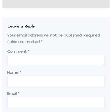
Leave a Reply
Your email address will not be published.
Required
fields are marked
*
Comment
*
Name
*
Email
*