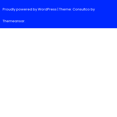
Proudly powered by WordPress
|
Theme: Consultco by
Themeansar
.