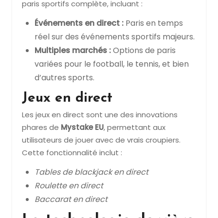
paris sportifs complète, incluant :
Événements en direct :
Paris en temps
réel sur des événements sportifs majeurs.
Multiples marchés :
Options de paris
variées pour le football, le tennis, et bien
d’autres sports.
Jeux en direct
Les jeux en direct sont une des innovations
phares de
Mystake EU
, permettant aux
utilisateurs de jouer avec de vrais croupiers.
Cette fonctionnalité inclut :
Tables de blackjack en direct
Roulette en direct
Baccarat en direct