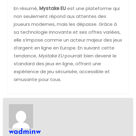
En résumé,
Mystake EU
est une plateforme qui
non seulement répond aux attentes des
joueurs modernes, mais les dépasse. Grâce à
sa technologie innovante et ses offres variées,
elle s’impose comme un acteur majeur des jeux
d’argent en ligne en Europe. En suivant cette
tendance,
Mystake EU
pourrait bien devenir le
standard des jeux en ligne, offrant une
expérience de jeu sécurisée, accessible et
amusante pour tous.
wadminw