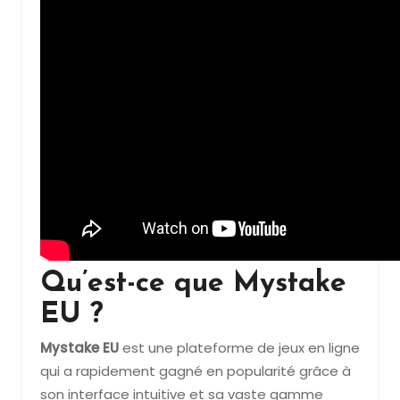
Qu’est-ce que Mystake
EU ?
Mystake EU
est une plateforme de jeux en ligne
qui a rapidement gagné en popularité grâce à
son interface intuitive et sa vaste gamme