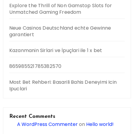
Explore the Thrill of Non Gamstop Slots for
Unmatched Gaming Freedom
Neue Casinos Deutschland echte Gewinne
garantiert
Kazanmanin Sirlari ve İpuçlari ile 1 x bet
865985521785382570
Most Bet Rehberi: Basarili Bahis Deneyimi Icin
Ipuclari
Recent Comments
A WordPress Commenter
on
Hello world!