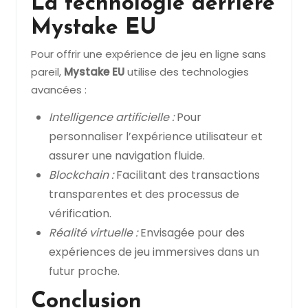
La technologie derrière
Mystake EU
Pour offrir une expérience de jeu en ligne sans
pareil,
Mystake EU
utilise des technologies
avancées :
Intelligence artificielle :
Pour
personnaliser l’expérience utilisateur et
assurer une navigation fluide.
Blockchain :
Facilitant des transactions
transparentes et des processus de
vérification.
Réalité virtuelle :
Envisagée pour des
expériences de jeu immersives dans un
futur proche.
Conclusion