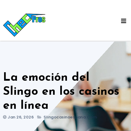
Skip
to
content
La emoción del
Slingo en los casinos
en línea
Jan 26, 2026
Slingocasinoespana.com