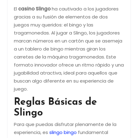
El
casino Slingo
ha cautivado a los jugadores
gracias a su fusión de elementos de dos
juegos muy queridos: el bingo y las
tragamonedas. Al jugar a Slingo, los jugadores
marcan números en un cartón que se asemeja
a un tablero de bingo mientras giran los
carretes de la máquina tragamonedas. Este
formato innovador ofrece un ritmo rápido y una
jugabilidad atractiva, ideal para aquellos que
buscan algo diferente en su experiencia de
juego.
Reglas Básicas de
Slingo
Para que puedas disfrutar plenamente de la
experiencia, es
slingo bingo
fundamental