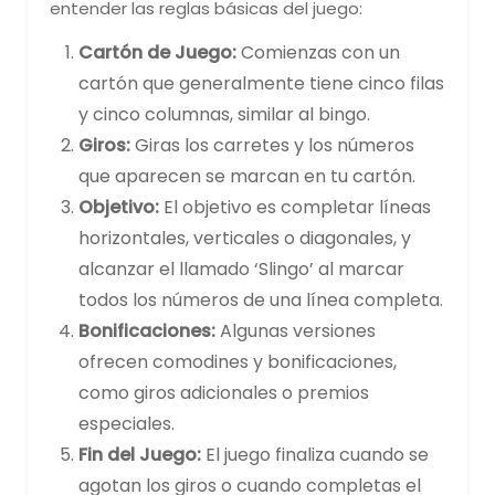
entender las reglas básicas del juego:
Cartón de Juego:
Comienzas con un
cartón que generalmente tiene cinco filas
y cinco columnas, similar al bingo.
Giros:
Giras los carretes y los números
que aparecen se marcan en tu cartón.
Objetivo:
El objetivo es completar líneas
horizontales, verticales o diagonales, y
alcanzar el llamado ‘Slingo’ al marcar
todos los números de una línea completa.
Bonificaciones:
Algunas versiones
ofrecen comodines y bonificaciones,
como giros adicionales o premios
especiales.
Fin del Juego:
El juego finaliza cuando se
agotan los giros o cuando completas el