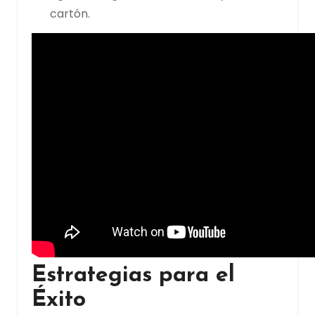
cartón.
Estrategias para el
Éxito