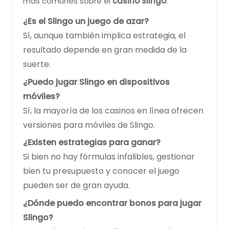
más comunes sobre el
casino Slingo
:
¿Es el Slingo un juego de azar?
Sí, aunque también implica estrategia, el
resultado depende en gran medida de la
suerte.
¿Puedo jugar Slingo en dispositivos
móviles?
Sí, la mayoría de los casinos en línea ofrecen
versiones para móviles de Slingo.
¿Existen estrategias para ganar?
Si bien no hay fórmulas infalibles, gestionar
bien tu presupuesto y conocer el juego
pueden ser de gran ayuda.
¿Dónde puedo encontrar bonos para jugar
Slingo?