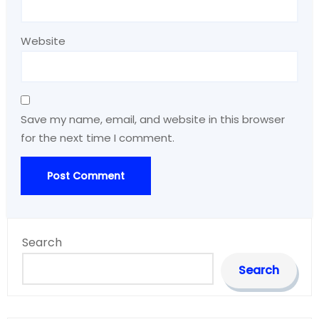
Website
Save my name, email, and website in this browser
for the next time I comment.
Search
Search