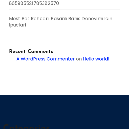
865985521785382570
Most Bet Rehberi: Basarili Bahis Deneyimi Icin
Ipuclari
Recent Comments
A WordPress Commenter
on
Hello world!
Categories