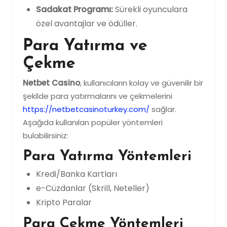
Sadakat Programı:
Sürekli oyunculara
özel avantajlar ve ödüller.
Para Yatırma ve
Çekme
Netbet Casino
, kullanıcıların kolay ve güvenilir bir
şekilde para yatırmalarını ve çekmelerini
https://netbetcasinoturkey.com/
sağlar.
Aşağıda kullanılan popüler yöntemleri
bulabilirsiniz:
Para Yatırma Yöntemleri
Kredi/Banka Kartları
e-Cüzdanlar (Skrill, Neteller)
Kripto Paralar
Para Çekme Yöntemleri