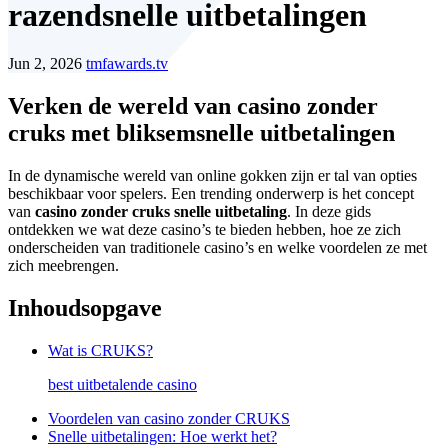
razendsnelle uitbetalingen
Jun 2, 2026
tmfawards.tv
Verken de wereld van casino zonder
cruks met bliksemsnelle uitbetalingen
In de dynamische wereld van online gokken zijn er tal van opties
beschikbaar voor spelers. Een trending onderwerp is het concept
van
casino zonder cruks snelle uitbetaling
. In deze gids
ontdekken we wat deze casino’s te bieden hebben, hoe ze zich
onderscheiden van traditionele casino’s en welke voordelen ze met
zich meebrengen.
Inhoudsopgave
Wat is CRUKS?
best uitbetalende casino
Voordelen van casino zonder CRUKS
Snelle uitbetalingen: Hoe werkt het?