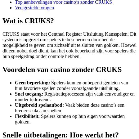
Top aanbevelingen voor casino’s zonder CRUKS
Veelgestelde vragen
Wat is CRUKS?
CRUKS staat voor het Centraal Register Uitsluiting Kansspelen. Dit
systeem is opgezet om spelers te beschermen door hen de
mogelijkheid te geven om zichzelf uit te sluiten van gokken. Hoewel
dit een nobel doel dient, kan het ook beperkend zijn voor spelers die
hun speelgedrag onder controle hebben.
Voordelen van casino zonder CRUKS
Geen beperking:
Spelers kunnen onbeperkt genieten van
hun favoriete spellen zonder voorafgaande uitsluiting.
Snel toegang:
Registratieprocessen zijn vaak eenvoudiger en
minder tijdrovend.
Uitgebreid spelaanbod:
Vaak bieden deze casino’s een
breder scala aan spellen.
Flexibiliteit:
Spelers kunnen op hun eigen voorwaarden
gokken.
Snelle uitbetalingen: Hoe werkt het?