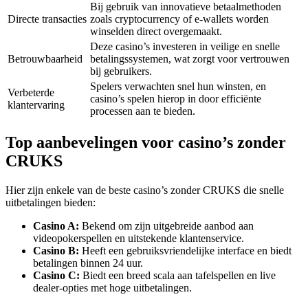
Bij gebruik van innovatieve betaalmethoden
Directe transacties
zoals cryptocurrency of e-wallets worden
winselden direct overgemaakt.
Deze casino’s investeren in veilige en snelle
Betrouwbaarheid
betalingssystemen, wat zorgt voor vertrouwen
bij gebruikers.
Spelers verwachten snel hun winsten, en
Verbeterde
casino’s spelen hierop in door efficiënte
klantervaring
processen aan te bieden.
Top aanbevelingen voor casino’s zonder
CRUKS
Hier zijn enkele van de beste casino’s zonder CRUKS die snelle
uitbetalingen bieden:
Casino A:
Bekend om zijn uitgebreide aanbod aan
videopokerspellen en uitstekende klantenservice.
Casino B:
Heeft een gebruiksvriendelijke interface en biedt
betalingen binnen 24 uur.
Casino C:
Biedt een breed scala aan tafelspellen en live
dealer-opties met hoge uitbetalingen.