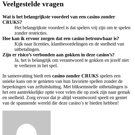
Veelgestelde vragen
Wat is het belangrijkste voordeel van een casino zonder
CRUKS?
Het belangrijkste voordeel is dat spelers vrij zijn om te spelen
zonder restricties.
Hoe kan ik ervoor zorgen dat een casino betrouwbaar is?
Kijk naar licenties, klantbeoordelingen en de snelheid van
uitbetalingen.
Zijn er risico’s verbonden aan gokken in deze casino’s?
Ja, het is belangrijk om verantwoord te gokken en jezelf niet
te verliezen in het spel.
In samenvatting biedt een
casino zonder CRUKS
spelers een
unieke kans om te genieten van hun favoriete spellen zonder de
beperkingen van zelfuitsluiting. Met bliksemsnelle uitbetalingen is
het een aantrekkelijke optie voor velen die op zoek zijn naar gemak
en snelheid. Zorg ervoor dat je altijd verantwoord speelt en geniet
van de spannende wereld die deze casino’s te bieden hebben!