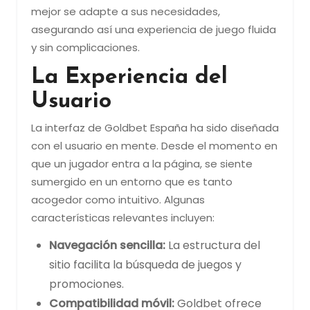
mejor se adapte a sus necesidades,
asegurando así una experiencia de juego fluida
y sin complicaciones.
La Experiencia del
Usuario
La interfaz de Goldbet España ha sido diseñada
con el usuario en mente. Desde el momento en
que un jugador entra a la página, se siente
sumergido en un entorno que es tanto
acogedor como intuitivo. Algunas
características relevantes incluyen:
Navegación sencilla:
La estructura del
sitio facilita la búsqueda de juegos y
promociones.
Compatibilidad móvil:
Goldbet ofrece