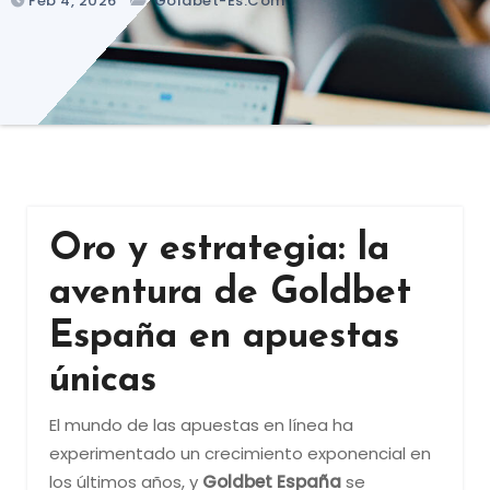
Feb 4, 2026
Goldbet-Es.com
Oro y estrategia: la
aventura de Goldbet
España en apuestas
únicas
El mundo de las apuestas en línea ha
experimentado un crecimiento exponencial en
los últimos años, y
Goldbet España
se