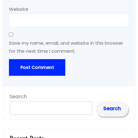
Website
Save my name, email, and website in this browser
for the next time I comment.
Search
Search