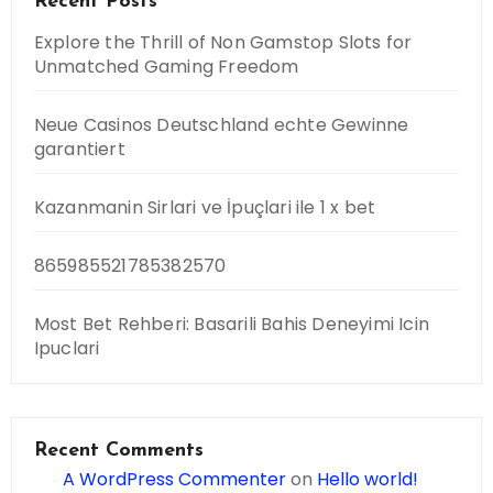
Recent Posts
Explore the Thrill of Non Gamstop Slots for
Unmatched Gaming Freedom
Neue Casinos Deutschland echte Gewinne
garantiert
Kazanmanin Sirlari ve İpuçlari ile 1 x bet
865985521785382570
Most Bet Rehberi: Basarili Bahis Deneyimi Icin
Ipuclari
Recent Comments
A WordPress Commenter
on
Hello world!