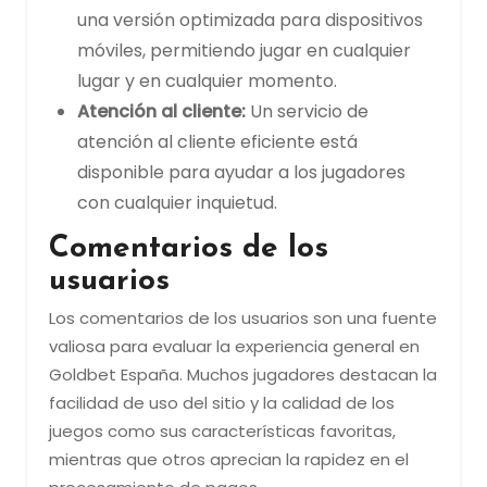
una versión optimizada para dispositivos
móviles, permitiendo jugar en cualquier
lugar y en cualquier momento.
Atención al cliente:
Un servicio de
atención al cliente eficiente está
disponible para ayudar a los jugadores
con cualquier inquietud.
Comentarios de los
usuarios
Los comentarios de los usuarios son una fuente
valiosa para evaluar la experiencia general en
Goldbet España. Muchos jugadores destacan la
facilidad de uso del sitio y la calidad de los
juegos como sus características favoritas,
mientras que otros aprecian la rapidez en el