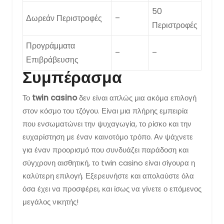
50
Δωρεάν Περιστροφές
–
Περιστροφές
Προγράμματα
–
–
Επιβράβευσης
Συμπέρασμα
Το
twin casino
δεν είναι απλώς μια ακόμα επιλογή
στον κόσμο του τζόγου. Είναι μια πλήρης εμπειρία
που ενσωματώνει την ψυχαγωγία, το ρίσκο και την
ευχαρίστηση με έναν καινοτόμο τρόπο. Αν ψάχνετε
για έναν προορισμό που συνδυάζει παράδοση και
σύγχρονη αισθητική, το twin casino είναι σίγουρα η
καλύτερη επιλογή. Εξερευνήστε και απολαύστε όλα
όσα έχει να προσφέρει, και ίσως να γίνετε ο επόμενος
μεγάλος νικητής!