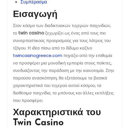
Συμπέρασμα
Εισαγωγή
Στον κόσμο των διαδικτυακών τυχερών παιχνιδιών,
το
twin casino
ξεχωρίζει ως ένας από τους πιο
συναρπαστικούς προορισμούς για τους λάτρεις του
τζόγου. Η ιδέα πίσω από το δίδυμο καζίνο
twincasinogreece.com
πηγάζει από την επιθυμία
να προσφέρει μια μοναδική εμπειρία στους παίκτες,
συνδυάζοντας την παράδοση με την καινοτομία. Στην
παρούσα ανασκόπηση, θα εξετάσουμε τα βασικά
χαρακτηριστικά του τυχερού αυτού κόσμου, τα
διαθέσιμα παιχνίδια, τα μπόνους και άλλες εκπλήξεις
που προσφέρει.
Χαρακτηριστικά του
Twin Casino