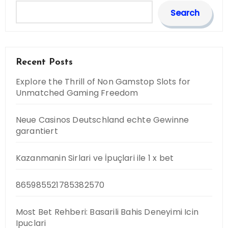
Search
Recent Posts
Explore the Thrill of Non Gamstop Slots for
Unmatched Gaming Freedom
Neue Casinos Deutschland echte Gewinne
garantiert
Kazanmanin Sirlari ve İpuçlari ile 1 x bet
865985521785382570
Most Bet Rehberi: Basarili Bahis Deneyimi Icin
Ipuclari