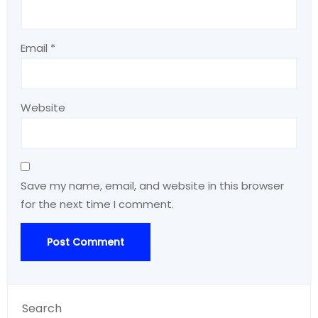
Email
*
Website
Save my name, email, and website in this browser
for the next time I comment.
Search