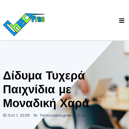
Skip
to
content
Δίδυμα Τυχερά
Παιχνίδια με
Μοναδική Χαρά
Oct 1, 2025
Twincasinogreece.com