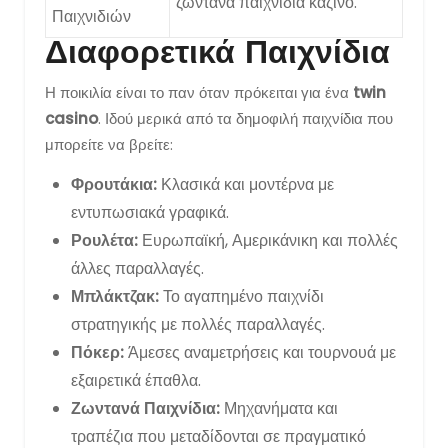
ζωντανά παιχνίδια καζίνο.
Παιχνιδιών
Διαφορετικά Παιχνίδια
Η ποικιλία είναι το παν όταν πρόκειται για ένα
twin
casino
. Ιδού μερικά από τα δημοφιλή παιχνίδια που
μπορείτε να βρείτε:
Φρουτάκια:
Κλασικά και μοντέρνα με
εντυπωσιακά γραφικά.
Ρουλέτα:
Ευρωπαϊκή, Αμερικάνικη και πολλές
άλλες παραλλαγές.
Μπλάκτζακ:
Το αγαπημένο παιχνίδι
στρατηγικής με πολλές παραλλαγές.
Πόκερ:
Άμεσες αναμετρήσεις και τουρνουά με
εξαιρετικά έπαθλα.
Ζωντανά Παιχνίδια:
Μηχανήματα και
τραπέζια που μεταδίδονται σε πραγματικό