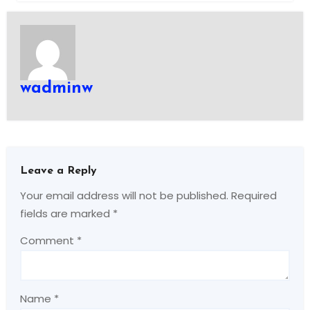
wadminw
Leave a Reply
Your email address will not be published.
Required
fields are marked
*
Comment
*
Name
*