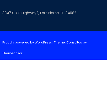
3347 S. US Highway 1, Fort Pierce, FL. 34982
Proudly powered by WordPress
|
Theme: Consultco by
Themeansar
.