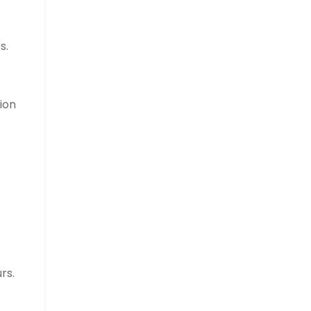
s.
ion
rs.