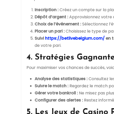
Inscription :
Créez un compte sur la pl
Dépôt d’argent :
Approvisionnez votre 
Choix de l’événement :
Sélectionnez l’é
Placer un pari :
Choisissez le type de pa
Suivi
https://betlivebelgium.com/
en t
de votre pari.
4. Stratégies Gagnante
Pour maximiser vos chances de succès, voici
Analyse des statistiques :
Consultez le
Suivre le match :
Regardez le match pour 
Gérer votre bankroll :
Ne misez pas plus
Configurer des alertes :
Restez informé 
5. Les Jeux de Casino 