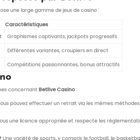
se une large gamme de jeux de casino :
Caractéristiques
t
Graphismes captivants, jackpots progressifs
Différentes variantes, croupiers en direct
Compétitions passionnantes, bonus attractifs
ino
sées concernant
Betlive Casino
:
ous pouvez effectuer un retrait via les mêmes méthodes
sous une licence appropriée et respecte les réglementat
?
Une variété de sports, y compris le football, le basketball