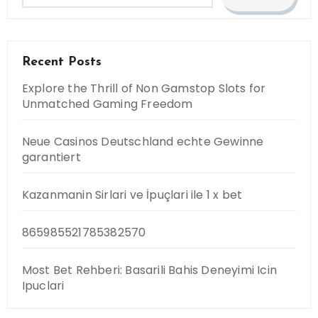
Recent Posts
Explore the Thrill of Non Gamstop Slots for
Unmatched Gaming Freedom
Neue Casinos Deutschland echte Gewinne
garantiert
Kazanmanin Sirlari ve İpuçlari ile 1 x bet
865985521785382570
Most Bet Rehberi: Basarili Bahis Deneyimi Icin
Ipuclari