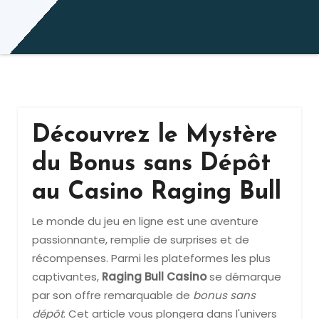
Découvrez le Mystère
du Bonus sans Dépôt
au Casino Raging Bull
Le monde du jeu en ligne est une aventure
passionnante, remplie de surprises et de
récompenses. Parmi les plateformes les plus
captivantes,
Raging Bull Casino
se démarque
par son offre remarquable de
bonus sans
dépôt
. Cet article vous plongera dans l'univers