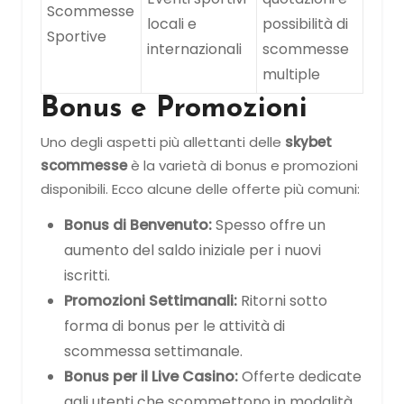
Scommesse
locali e
possibilità di
Sportive
internazionali
scommesse
multiple
Bonus e Promozioni
Uno degli aspetti più allettanti delle
skybet
scommesse
è la varietà di bonus e promozioni
disponibili. Ecco alcune delle offerte più comuni:
Bonus di Benvenuto:
Spesso offre un
aumento del saldo iniziale per i nuovi
iscritti.
Promozioni Settimanali:
Ritorni sotto
forma di bonus per le attività di
scommessa settimanale.
Bonus per il Live Casino:
Offerte dedicate
agli utenti che scommettono in modalità