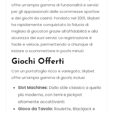
offre un’ampia gamma di funzionalità e servizi
per gli appassionati delle scommesse sportive
e dei giochi da casinò. Fondato nel 2001, Skybet
ha rapidamente conquistato la fiducia di
migliaia di giocatori grazie all’affidabilità e alla
sicurezza dei suoi servizi. La registrazione è
facile e veloce, permettendo a chiunque di
iniziare a scommettere in pochi minuti.
Giochi Offerti
Con un portafoglio ricco e variegato, Skybet
offre un’ampia gamma di giochi, inclusi:
Slot Machines:
Dallo stile classico a quello
più moderno, con temi e jackpot
altamente accattivanti.
Gioco da Tavolo:
Roulette, Blackjack e