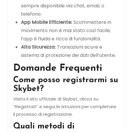
sempre disponibile via chat, email, o
telefono.
App Mobile Efficiente:
Scommettere in
movimento non è mai stato così facile;
l’app è fluida e ricca di funzionalità.
Alta Sicurezza:
Transazioni sicure e
sistema di protezione dei dati dell’utente.
Domande Frequenti
Come posso registrarmi su
Skybet?
Visita il sito ufficiale di Skybet, clicca su
“Registrati” e segui le istruzioni per completare
il processo di registrazione.
Quali metodi di