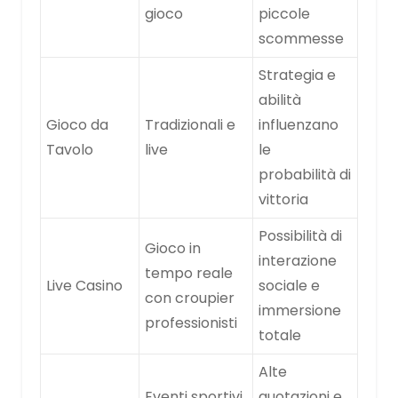
gioco
piccole
scommesse
Strategia e
abilità
Gioco da
Tradizionali e
influenzano
Tavolo
live
le
probabilità di
vittoria
Possibilità di
Gioco in
interazione
tempo reale
Live Casino
sociale e
con croupier
immersione
professionisti
totale
Alte
Eventi sportivi
quotazioni e