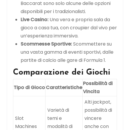
Baccarat sono solo alcune delle opzioni
disponibili per i tradizionalisti.
Live Casino:
Una vera e propria sala da
gioco a casa tua, con croupier dal vivo per
un’esperienza immersiva.
Scommesse Sportive:
Scommettere su
una vasta gamma di eventi sportivi, dalle
partite di calcio alle gare di Formula 1.
Comparazione dei Giochi
Possibilità di
Tipo di Gioco
Caratteristiche
Vincita
Alti jackpot,
Varietà di
possibilità di
Slot
temi e
vincere
Machines
modalità di
anche con