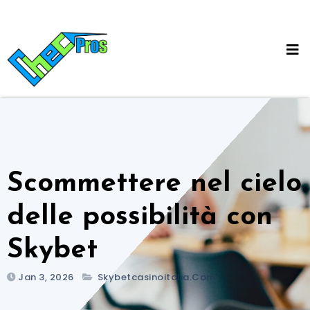
Skip
to
content
Scommettere nel cielo
delle possibilità con
Skybet
Jan 3, 2026
Skybetcasinoitalia.com