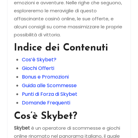
emozioni e avventure. Nelle righe che seguono,
esploreremo le meraviglie di questo
affascinante casinò online, le sue offerte, e
alcuni consigli su come massimizzare le proprie
possibilità di vittoria.
Indice dei Contenuti
Cos’è Skybet?
Giochi Offerti
Bonus e Promozioni
Guida alle Scommesse
Punti di Forza di Skybet
Domande Frequenti
Cos’è Skybet?
Skybet
è un operatore di scommesse e giochi
online rinomato nel panorama italiano, il quale