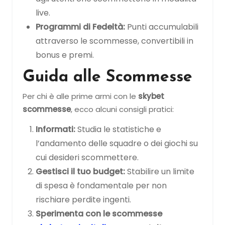
live.
Programmi di Fedeltà:
Punti accumulabili
attraverso le scommesse, convertibili in
bonus e premi.
Guida alle Scommesse
Per chi è alle prime armi con le
skybet
scommesse
, ecco alcuni consigli pratici:
Informati:
Studia le statistiche e
l’andamento delle squadre o dei giochi su
cui desideri scommettere.
Gestisci il tuo budget:
Stabilire un limite
di spesa è fondamentale per non
rischiare perdite ingenti.
Sperimenta con le scommesse