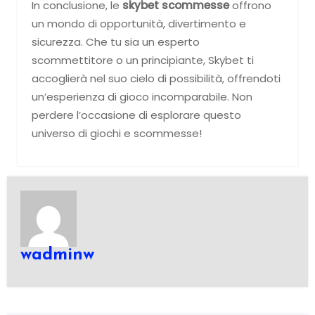
In conclusione, le
skybet scommesse
offrono
un mondo di opportunità, divertimento e
sicurezza. Che tu sia un esperto
scommettitore o un principiante, Skybet ti
accoglierà nel suo cielo di possibilità, offrendoti
un’esperienza di gioco incomparabile. Non
perdere l’occasione di esplorare questo
universo di giochi e scommesse!
wadminw