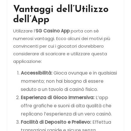
Vantaggi dell’Utilizzo
dell’App
Utilizzare l’
SG Casino App
porta con sé
numerosi vantaggi. Ecco alcuni dei motivi più
convincenti per cui i giocatori dovrebbero
considerare di scaricare e utilizzare questa
applicazione:
Accessibilità:
Gioca ovunque e in qualsiasi
momento; non hai bisogno di essere
seduto a un tavolo di casinò fisico.
Esperienza di Gioco Immersiva:
L’app
offre grafiche e suoni di alta qualità che
replicano l’esperienza di un vero casinò.
Facilità di Deposito e Prelievo:
Effettua
transazioni rapide e sicure senza