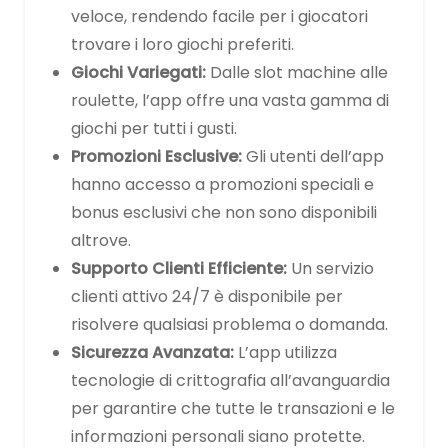
veloce, rendendo facile per i giocatori
trovare i loro giochi preferiti.
Giochi Variegati:
Dalle slot machine alle
roulette, l’app offre una vasta gamma di
giochi per tutti i gusti.
Promozioni Esclusive:
Gli utenti dell’app
hanno accesso a promozioni speciali e
bonus esclusivi che non sono disponibili
altrove.
Supporto Clienti Efficiente:
Un servizio
clienti attivo 24/7 è disponibile per
risolvere qualsiasi problema o domanda.
Sicurezza Avanzata:
L’app utilizza
tecnologie di crittografia all’avanguardia
per garantire che tutte le transazioni e le
informazioni personali siano protette.