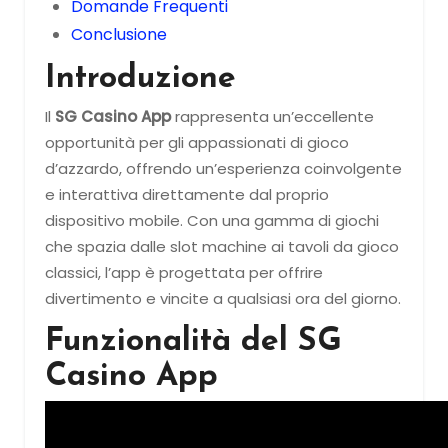
Domande Frequenti
Conclusione
Introduzione
Il
SG Casino App
rappresenta un’eccellente
opportunità per gli appassionati di gioco
d’azzardo, offrendo un’esperienza coinvolgente
e interattiva direttamente dal proprio
dispositivo mobile. Con una gamma di giochi
che spazia dalle slot machine ai tavoli da gioco
classici, l’app è progettata per offrire
divertimento e vincite a qualsiasi ora del giorno.
Funzionalità del SG
Casino App