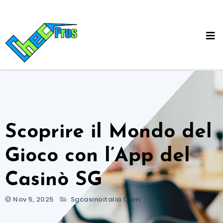
Skip
to
content
Scoprire il Mondo del
Gioco con l’App del
Casinò SG
Nov 5, 2025
Sgcasinoitalia.com