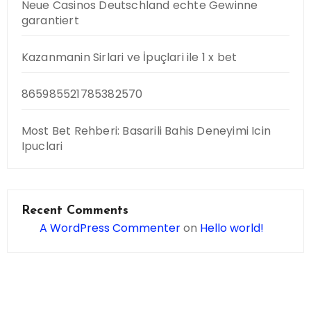
Neue Casinos Deutschland echte Gewinne
garantiert
Kazanmanin Sirlari ve İpuçlari ile 1 x bet
865985521785382570
Most Bet Rehberi: Basarili Bahis Deneyimi Icin
Ipuclari
Recent Comments
A WordPress Commenter
on
Hello world!