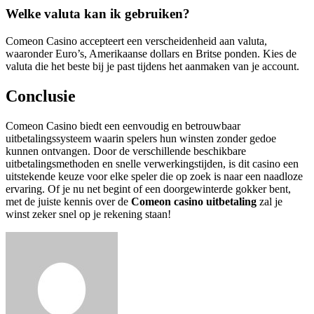
Welke valuta kan ik gebruiken?
Comeon Casino accepteert een verscheidenheid aan valuta,
waaronder Euro’s, Amerikaanse dollars en Britse ponden. Kies de
valuta die het beste bij je past tijdens het aanmaken van je account.
Conclusie
Comeon Casino biedt een eenvoudig en betrouwbaar
uitbetalingssysteem waarin spelers hun winsten zonder gedoe
kunnen ontvangen. Door de verschillende beschikbare
uitbetalingsmethoden en snelle verwerkingstijden, is dit casino een
uitstekende keuze voor elke speler die op zoek is naar een naadloze
ervaring. Of je nu net begint of een doorgewinterde gokker bent,
met de juiste kennis over de
Comeon casino uitbetaling
zal je
winst zeker snel op je rekening staan!