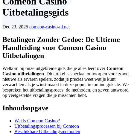
Comeon Casino
Uitbetalingsgids
Dec 23, 2025
comeon-casino-nl.net
Betalingen Zonder Gedoe: De Ultieme
Handleiding voor Comeon Casino
Uitbetalingen
Welkom bij onze uitgebreide gids die je alles leert over
Comeon
Casino uitbetalingen
. Dit artikel is speciaal ontworpen voor zowel
nieuwe als ervaren spelers, zodat je precies weet wat je kunt
verwachten als je winst maakt in deze populaire online goksite. We
bespreken het uitbetalingsproces, de methoden, en geven antwoord
op veelgestelde vragen die je misschien hebt.
Inhoudsopgave
Wat is Comeon Casino?
Uitbetalingsprocessen bij Comeon
Beschikbare Uitbetalingsmethoden