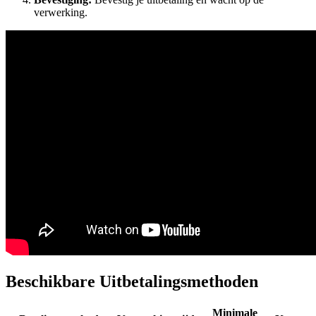
verwerking.
Beschikbare Uitbetalingsmethoden
Minimale