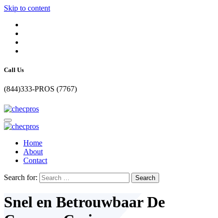
Skip to content
Call Us
(844)333-PROS (7767)
Home
About
Contact
Search for:
Snel en Betrouwbaar De