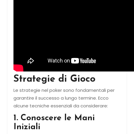
Strategie di Gioco
Le strategie nel poker sono fondamentali per
garantire il successo a lungo termine. Ecco
alcune tecniche essenziali da considerare:
1. Conoscere le Mani
Iniziali