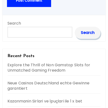
Search
Search
Recent Posts
Explore the Thrill of Non Gamstop Slots for
Unmatched Gaming Freedom
Neue Casinos Deutschland echte Gewinne
garantiert
Kazanmanin Sirlari ve İpuçlari ile 1 x bet