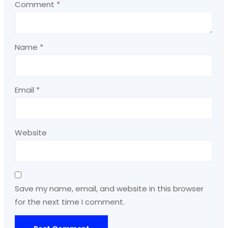
Comment
*
Name
*
Email
*
Website
Save my name, email, and website in this browser
for the next time I comment.