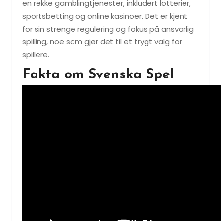
en rekke gamblingtjenester, inkludert lotterier,
sportsbetting og online kasinoer. Det er kjent
for sin strenge regulering og fokus på ansvarlig
spilling, noe som gjør det til et trygt valg for
spillere.
Fakta om Svenska Spel