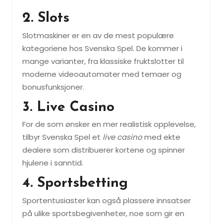
2. Slots
Slotmaskiner er en av de mest populære
kategoriene hos Svenska Spel. De kommer i
mange varianter, fra klassiske fruktslotter til
moderne videoautomater med temaer og
bonusfunksjoner.
3. Live Casino
For de som ønsker en mer realistisk opplevelse,
tilbyr Svenska Spel et
live casino
med ekte
dealere som distribuerer kortene og spinner
hjulene i sanntid.
4. Sportsbetting
Sportentusiaster kan også plassere innsatser
på ulike sportsbegivenheter, noe som gir en