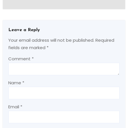
Leave a Reply
Your email address will not be published.
Required
fields are marked
*
Comment
*
Name
*
Email
*