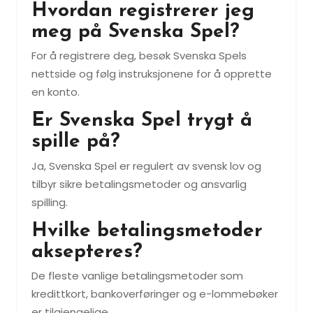
Hvordan registrerer jeg
meg på Svenska Spel?
For å registrere deg, besøk Svenska Spels
nettside og følg instruksjonene for å opprette
en konto.
Er Svenska Spel trygt å
spille på?
Ja, Svenska Spel er regulert av svensk lov og
tilbyr sikre betalingsmetoder og ansvarlig
spilling.
Hvilke betalingsmetoder
aksepteres?
De fleste vanlige betalingsmetoder som
kredittkort, bankoverføringer og e-lommebøker
er tilgjengelige.