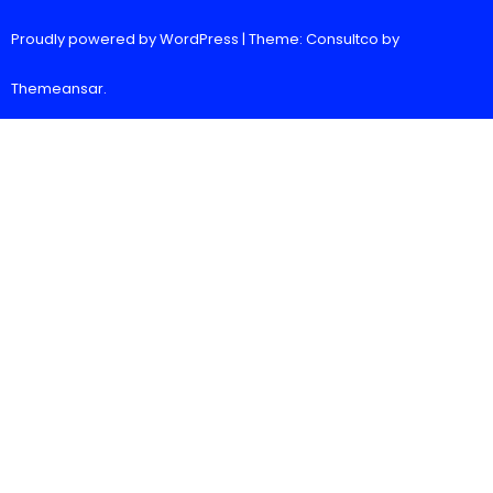
Proudly powered by WordPress
|
Theme: Consultco by
Themeansar
.