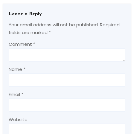
Leave a Reply
Your email address will not be published.
Required
fields are marked
*
Comment
*
Name
*
Email
*
Website