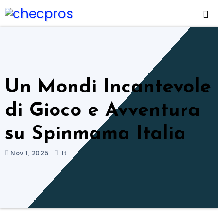
Skip
to
content
Un Mondi Incantevole
di Gioco e Avventura
su Spinmama Italia
Nov 1, 2025
It