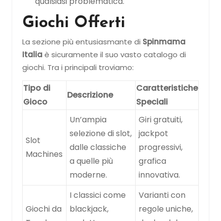
qualsiasi problematica.
Giochi Offerti
La sezione più entusiasmante di
Spinmama
Italia
è sicuramente il suo vasto catalogo di
giochi. Tra i principali troviamo:
Tipo di
Caratteristiche
Descrizione
Gioco
Speciali
Un’ampia
Giri gratuiti,
selezione di slot,
jackpot
Slot
dalle classiche
progressivi,
Machines
a quelle più
grafica
moderne.
innovativa.
I classici come
Varianti con
Giochi da
blackjack,
regole uniche,