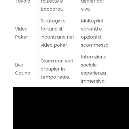
Tavolo
roulette e
dealer dal
baccarat.
vivo.
Strategia e
Molteplici
Video
fortuna si
varianti e
Poker
incontrano nel
opzioni di
video poker.
scommessa.
Interazione
Gioca con veri
Live
sociale,
croupier in
Casino
esperienza
tempo reale.
immersiva.